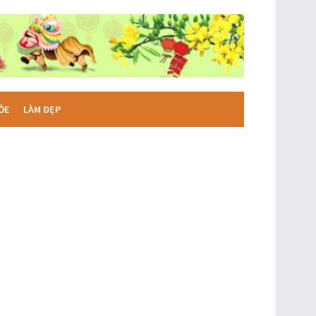
ỎE
LÀM ĐẸP