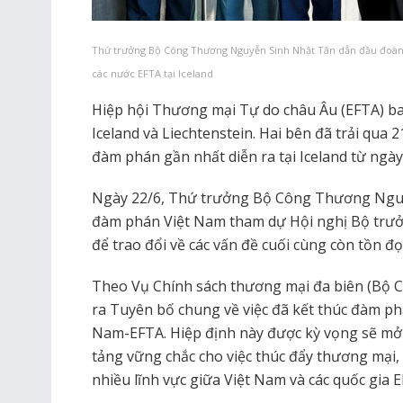
Thứ trưởng Bộ Công Thương Nguyễn Sinh Nhật Tân dẫn đầu đoàn
các nước EFTA tại Iceland
Hiệp hội Thương mại Tự do châu Âu (EFTA) ba
Iceland và Liechtenstein. Hai bên đã trải qua
đàm phán gần nhất diễn ra tại Iceland từ ngày
Ngày 22/6, Thứ trưởng Bộ Công Thương Ngu
đàm phán Việt Nam tham dự Hội nghị Bộ trưởn
để trao đổi về các vấn đề cuối cùng còn tồn đ
Theo Vụ Chính sách thương mại đa biên (Bộ C
ra Tuyên bố chung về việc đã kết thúc đàm p
Nam-EFTA. Hiệp định này được kỳ vọng sẽ mở r
tảng vững chắc cho việc thúc đẩy thương mại,
nhiều lĩnh vực giữa Việt Nam và các quốc gia E