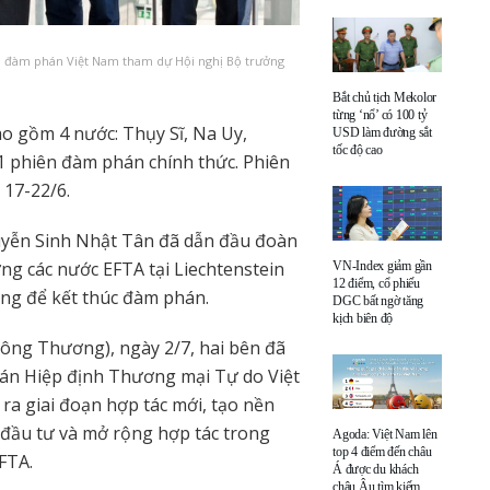
 đàm phán Việt Nam tham dự Hội nghị Bộ trưởng
Bắt chủ tịch Mekolor
từng ‘nổ’ có 100 tỷ
o gồm 4 nước: Thụy Sĩ, Na Uy,
USD làm đường sắt
tốc độ cao
 21 phiên đàm phán chính thức. Phiên
 17-22/6.
yễn Sinh Nhật Tân đã dẫn đầu đoàn
g các nước EFTA tại Liechtenstein
VN-Index giảm gần
12 điểm, cổ phiếu
ọng để kết thúc đàm phán.
DGC bất ngờ tăng
kịch biên độ
ông Thương), ngày 2/7, hai bên đã
hán Hiệp định Thương mại Tự do Việt
a giai đoạn hợp tác mới, tạo nền
 đầu tư và mở rộng hợp tác trong
Agoda: Việt Nam lên
top 4 điểm đến châu
FTA.
Á được du khách
châu Âu tìm kiếm