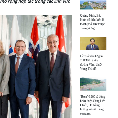
 mở rộng hợp tác trong các lĩnh vực
Quảng Ninh, Bắc
Ninh đủ điều kiện là
thành phố trực thuộc
Trung ương
Đề xuất đầu tư gần
288.300 tỷ xây
đường Vành đai 5 –
Vùng Thủ đô
‘Bơm’ 6.200 tỷ đồng
hoàn thiện Cảng Liên
Chiểu, Đà Nẵng
hướng tới siêu cảng
container