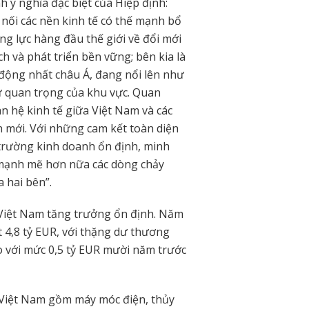
ý nghĩa đặc biệt của Hiệp định:
 nối các nền kinh tế có thế mạnh bổ
ng lực hàng đầu thế giới về đổi mới
h và phát triển bền vững; bên kia là
động nhất châu Á, đang nổi lên như
ư quan trọng của khu vực. Quan
n hệ kinh tế giữa Việt Nam và các
 mới. Với những cam kết toàn diện
 trường kinh doanh ổn định, minh
 mạnh mẽ hơn nữa các dòng chảy
 hai bên”.
 Việt Nam tăng trưởng ổn định. Năm
4,8 tỷ EUR, với thặng dư thương
o với mức 0,5 tỷ EUR mười năm trước
 Việt Nam gồm máy móc điện, thủy