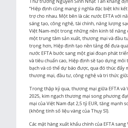
Thứ trưởng Nguyễn Sinh Nhật Tân khẳng định 
“Hiệp định cũng mang ý nghĩa đặc biệt khi kết
trợ cho nhau. Một bên là các nước EFTA với nă
sáng tạo, công nghệ, tài chính, năng lượng sạc
Việt Nam-một trong những nền kinh tế năng 
một trung tâm sản xuất, thương mại và đầu t
trọng hơn, Hiệp định tạo nền tảng để đưa qua
nước EFTA bước sang một giai đoạn phát triển
và tiêu chuẩn cao, Hiệp định sẽ tạo dựng môi
bạch và có thể dự báo được, qua đó thúc đẩy
thương mại, đầu tư, công nghệ và tri thức giữa
Trong thập kỷ qua, thương mại giữa EFTA và
2025, kim ngạch thương mại song phương đạt 
mại của Việt Nam đạt 2,5 tỷ EUR, tăng mạnh s
(không tính số liệu vàng của Thụy Sĩ).
Các mặt hàng xuất khẩu chính của EFTA sang