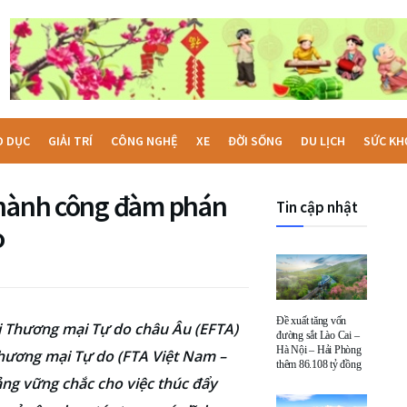
O DỤC
GIẢI TRÍ
CÔNG NGHỆ
XE
ĐỜI SỐNG
DU LỊCH
SỨC KH
thành công đàm phán
Tin cập nhật
o
Đề xuất tăng vốn
i Thương mại Tự do châu Âu (EFTA)
đường sắt Lào Cai –
Hà Nội – Hải Phòng
hương mại Tự do (FTA Việt Nam –
thêm 86.108 tỷ đồng
tảng vững chắc cho việc thúc đẩy