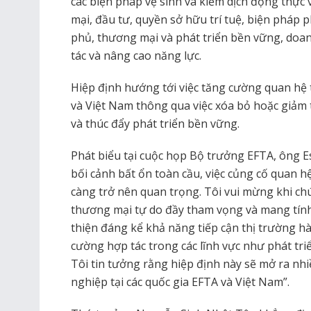
các biện pháp vệ sinh và kiểm dịch động thực v
mại, đầu tư, quyền sở hữu trí tuệ, biện pháp
phủ, thương mại và phát triển bền vững, doa
tác và nâng cao năng lực.
Hiệp định hướng tới việc tăng cường quan hệ
và Việt Nam thông qua việc xóa bỏ hoặc giảm 
và thúc đẩy phát triển bền vững.
Phát biểu tại cuộc họp Bộ trưởng EFTA, ông 
bối cảnh bất ổn toàn cầu, việc củng cố quan hệ
càng trở nên quan trọng. Tôi vui mừng khi ch
thương mại tự do đầy tham vọng và mang tính 
thiện đáng kể khả năng tiếp cận thị trường hà
cường hợp tác trong các lĩnh vực như phát tri
Tôi tin tưởng rằng hiệp định này sẽ mở ra nh
nghiệp tại các quốc gia EFTA và Việt Nam”.