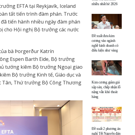
nhiều nhất hè 2026
ưởng EFTA tại Reykjavík, Iceland
oàn tất tiến trình đàm phán. Trước
 đã tiến hành nhiều ngày đàm phán
bị cho Hội nghị Bộ trưởng các nước
Đề xuất đưa kim
cương vào ngành
nghề kinh doanh có
 của bà Þorgerður Katrín
điều kiện như vàng
 ông Espen Barth Eide, Bộ trưởng
hủ tướng kiêm Bộ trưởng Ngoại giao
kiêm Bộ trưởng Kinh tế, Giáo dục và
ật Tân, Thứ trưởng Bộ Công Thương
Kim cương giảm giá
sập sàn, chấp nhận lỗ
nặng vẫn khó thoát
hàng
Đề xuất 2 phương án
nghỉ Tết Nguyên đán