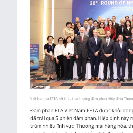
Việt Nam và EFTA kết thúc thành công đàm phán Hiệp định Thươ
Đàm phán FTA Việt Nam-EFTA được khởi động l
đã trải qua 5 phiên đàm phán. Hiệp định này m
trùm nhiều lĩnh vực: Thương mại hàng hóa, thư