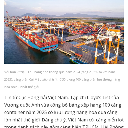
Với hơn 7 triệu Teu hàng hoá thông qua năm 2024 (tăng 29,2% so với năm
2023), cảng biển Cái Mép xếp vị trí thứ 30 trong 100 cảng biển lưu thông hàng
hóa nhiều nhất thế giới
Tin từ Cục Hàng hải Việt Nam, Tạp chí Lloyd’s List của
Vương quốc Anh vừa công bố bảng xếp hạng 100 cảng
container năm 2025 có lưu lượng hàng hoá qua cảng
lớn nhất thế giới. Đáng chú ý, Việt Nam có cảng biển lọt
trong danh sách này gồm cảng biển TPHCM, Hải Phòng