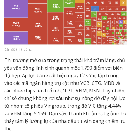
Bản đồ thị trường
Thị trường mở cửa trong trạng thái khá trầm lắng, chủ
yếu vận động lình xình quanh mốc 1.790 điểm với biên
độ hẹp. Áp lực bán xuất hiện ngay từ sớm, tập trung
vào các mã ngân hàng trụ cột như VCB, CTG, MBB và
các blue-chips tên tuổi như FPT, VNM, MSN. Tuy nhiên,
chỉ số chung không rơi sâu nhờ sự nâng đỡ đầy nội lực
từ nhóm cổ phiếu Vingroup, trong đó VIC tăng 4,44%
và VHM tăng 5,15%. Dẫu vậy, thanh khoản sụt giảm cho
thấy tâm lý lưỡng lự của nhà đầu tư vẫn đang chiếm ưu
thế.