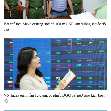
Bắt chủ tịch Mekolor từng ‘nổ’ có 100 tỷ USD làm đường sắt tốc độ
cao
VN-Index giảm gần 12 điểm, cổ phiếu DGC bất ngờ tăng kịch biên
độ