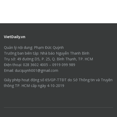
VietDaily.vn
Quản lý nội dung: Phạm Đức Quỳnh
Trưởng ban biên tập: Nhà báo Nguyễn Thanh Bình
Trụ sở: 49 đường D5, P. 25, Q. Bình Thạnh, TP. HCM
Điện thoại: 028 3602 4005 – 0919 099 989
Email: ducquynh001@gmail.com
Giấy phép hoạt động số 65/GP-TTĐT do Sở Thông tin và Truyền
thông TP. HCM cấp ngày 4-10-2019