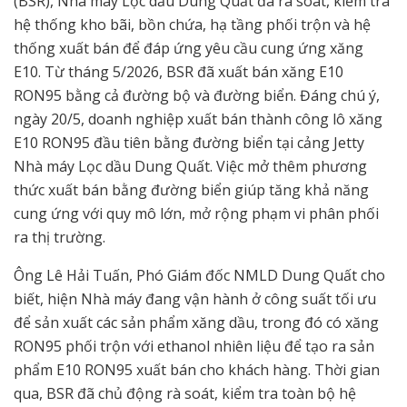
(BSR), Nhà máy Lọc dầu Dung Quất đã rà soát, kiểm tra
hệ thống kho bãi, bồn chứa, hạ tầng phối trộn và hệ
thống xuất bán để đáp ứng yêu cầu cung ứng xăng
E10. Từ tháng 5/2026, BSR đã xuất bán xăng E10
RON95 bằng cả đường bộ và đường biển. Đáng chú ý,
ngày 20/5, doanh nghiệp xuất bán thành công lô xăng
E10 RON95 đầu tiên bằng đường biển tại cảng Jetty
Nhà máy Lọc dầu Dung Quất. Việc mở thêm phương
thức xuất bán bằng đường biển giúp tăng khả năng
cung ứng với quy mô lớn, mở rộng phạm vi phân phối
ra thị trường.
Ông Lê Hải Tuấn, Phó Giám đốc NMLD Dung Quất cho
biết, hiện Nhà máy đang vận hành ở công suất tối ưu
để sản xuất các sản phẩm xăng dầu, trong đó có xăng
RON95 phối trộn với ethanol nhiên liệu để tạo ra sản
phẩm E10 RON95 xuất bán cho khách hàng. Thời gian
qua, BSR đã chủ động rà soát, kiểm tra toàn bộ hệ