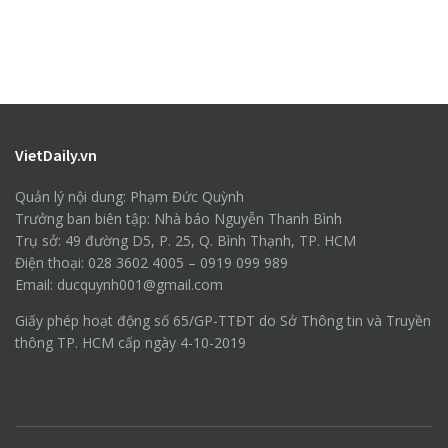
VietDaily.vn
Quản lý nội dung: Phạm Đức Quỳnh
Trưởng ban biên tập: Nhà báo Nguyễn Thanh Bình
Trụ sở: 49 đường D5, P. 25, Q. Bình Thạnh, TP. HCM
Điện thoại: 028 3602 4005 – 0919 099 989
Email: ducquynh001@gmail.com
Giấy phép hoạt động số 65/GP-TTĐT do Sở Thông tin và Truyền
thông TP. HCM cấp ngày 4-10-2019