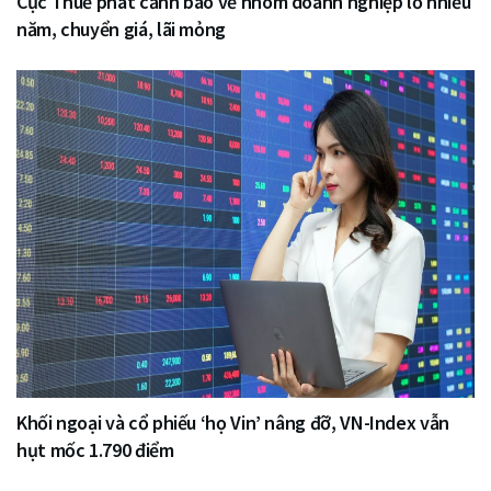
Cục Thuế phát cảnh báo về nhóm doanh nghiệp lỗ nhiều
năm, chuyển giá, lãi mỏng
Khối ngoại và cổ phiếu ‘họ Vin’ nâng đỡ, VN-Index vẫn
hụt mốc 1.790 điểm