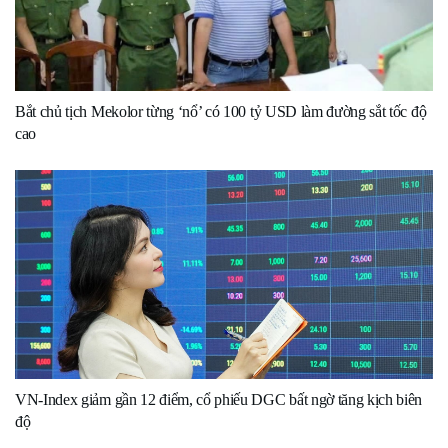
Bắt chủ tịch Mekolor từng ‘nổ’ có 100 tỷ USD làm đường sắt tốc độ
cao
VN-Index giảm gần 12 điểm, cổ phiếu DGC bất ngờ tăng kịch biên
độ