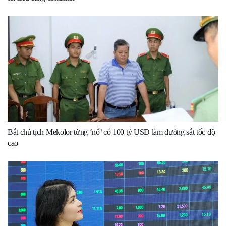
Bắt chủ tịch Mekolor từng ‘nổ’ có 100 tỷ USD làm đường sắt tốc độ
cao