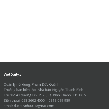
VietDaily.vn
Quản lý nội dung: Phạm Đức Quỳnh
Trưởng ban biên tập: Nhà báo Nguyễn Thanh Bình
Trụ sở: 49 đường D5, P. 25, Q. Bình Thạnh, TP. HCM
Điện thoại: 028 3602 4005 – 0919 099 989
Email: ducquynh001@gmail.com