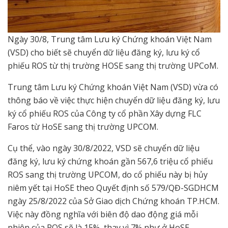
Ngày 30/8, Trung tâm Lưu ký Chứng khoán Việt Nam
(VSD) cho biết sẽ chuyển dữ liệu đăng ký, lưu ký cổ
phiếu ROS từ thị trường HOSE sang thị trường UPCoM.
Trung tâm Lưu ký Chứng khoán Việt Nam (VSD) vừa có
thông báo về việc thực hiện chuyển dữ liệu đăng ký, lưu
ký cổ phiếu ROS của Công ty cổ phần Xây dựng FLC
Faros từ HoSE sang thị trường UPCOM.
Cụ thể, vào ngày 30/8/2022, VSD sẽ chuyển dữ liệu
đăng ký, lưu ký chứng khoán gần 567,6 triệu cổ phiếu
ROS sang thị trường UPCOM, do cổ phiếu này bị hủy
niêm yết tại HoSE theo Quyết định số 579/QĐ-SGDHCM
ngày 25/8/2022 của Sở Giao dịch Chứng khoán TP.HCM.
Việc này đồng nghĩa với biên độ dao động giá mỗi
phiên của ROS sẽ là 15%, thay vì 7% như ở HoSE.