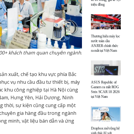
triệu đồng
Thương hiệu máy lọc
nước toàn cầu
ANJIER chính thức
ra mắt tại Việt Nam
.000+ khách tham quan chuyên ngành
.
ản xuất, chế tạo khu vực phía Bắc
phục vụ nhu cầu đầu tư thiết bị, máy
ASUS Republic of
Gamers ra mắt ROG
c khu công nghiệp tại Hà Nội cùng
Strix SCAR 18 2026
à Nam, Hưng Yên, Hải Dương, Ninh
tại Việt Nam
 thời, sự kiện cũng cung cấp một
 chuyên gia hàng đầu trong ngành
ông minh, vật liệu bán dẫn và ứng
Dropbox mở rộng hệ
sinh thái AI với