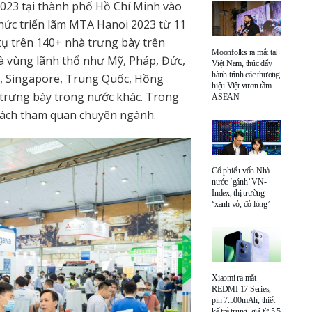
2023 tại thành phố Hồ Chí Minh vào
chức triển lãm MTA Hanoi 2023 từ 11
y tụ trên 140+ nhà trưng bày trên
Moonfolks ra mắt tại
và vùng lãnh thổ như Mỹ, Pháp, Đức,
Việt Nam, thúc đẩy
hành trình các thương
Úc, Singapore, Trung Quốc, Hồng
hiệu Việt vươn tầm
ị trưng bày trong nước khác. Trong
ASEAN
khách tham quan chuyên ngành.
Cổ phiếu vốn Nhà
nước ‘gánh’ VN-
Index, thị trường
‘xanh vỏ, đỏ lòng’
Xiaomi ra mắt
REDMI 17 Series,
pin 7.500mAh, thiết
kế trẻ trung, giá từ 5,5