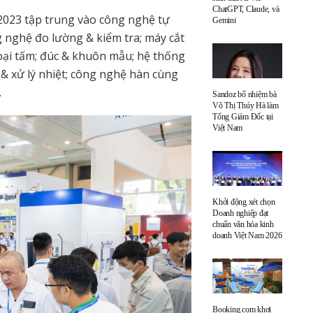
ChatGPT, Claude, và
2023 tập trung vào công nghệ tự
Gemini
g nghệ đo lường & kiểm tra; máy cắt
 loại tấm; đúc & khuôn mẫu; hệ thống
& xử lý nhiệt; công nghệ hàn cùng
.
Sandoz bổ nhiệm bà
Võ Thị Thúy Hà làm
Tổng Giám Đốc tại
Việt Nam
Khởi động xét chọn
Doanh nghiệp đạt
chuẩn văn hóa kinh
doanh Việt Nam 2026
Booking.com khơi