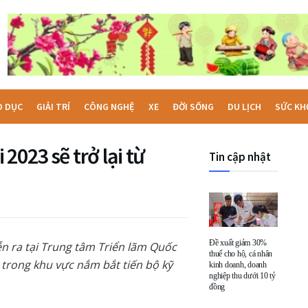
O DỤC
GIẢI TRÍ
CÔNG NGHỆ
XE
ĐỜI SỐNG
DU LỊCH
SỨC KH
2023 sẽ trở lại từ
Tin cập nhật
Đề xuất giảm 30%
ễn ra tại Trung tâm Triển lãm Quốc
thuế cho hộ, cá nhân
p trong khu vực nắm bắt tiến bộ kỹ
kinh doanh, doanh
nghiệp thu dưới 10 tỷ
đồng