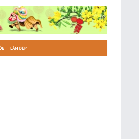
ỎE
LÀM ĐẸP