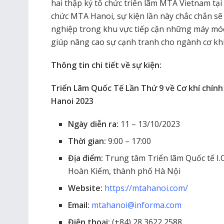
hai thập kỷ tổ chức triển lãm MTA Vietnam tạ
chức MTA Hanoi, sự kiện lần này chắc chắn s
nghiệp trong khu vực tiếp cận những máy móc 
giúp nâng cao sự cạnh tranh cho ngành cơ khí
Thông tin chi tiết về sự kiện:
Triển Lãm Quốc Tế Lần Thứ 9 về Cơ khí chính
Hanoi 2023
Ngày diễn ra:
11 – 13/10/2023
Thời gian:
9:00 – 17:00
Địa điểm:
Trung tâm Triển lãm Quốc tế I.
Hoàn Kiếm, thành phố Hà Nội
Website:
https://mtahanoi.com/
Email:
mtahanoi@informa.com
Điện thoại:
(+84) 28 3622 2588