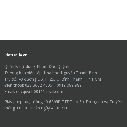
VietDaily.vn
Quản lý nội dung: Phạm Đức Quỳnh
Trưởng ban biên tập: Nhà báo Nguyễn Thanh Bình
Trụ sở: 49 đường D5, P. 25, Q. Bình Thạnh, TP. HCM
Điện thoại: 028 3602 4005 – 0919 099 989
Email: ducquynh001@gmail.com
Giấy phép hoạt động số 65/GP-TTĐT do Sở Thông tin và Truyền
thông TP. HCM cấp ngày 4-10-2019