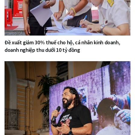
Đề xuất giảm 30% thuế cho hộ, cá nhân kinh doanh,
doanh nghiệp thu dưới 10 tỷ đồng