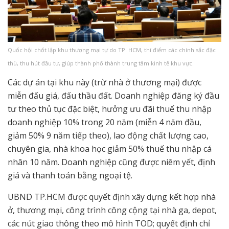
Quốc hội chốt lập khu thương mại tự do TP. HCM, thí điểm các chính sắc đặc
thù, thu hút đầu tư, giúp thành phố thành trung tâm kinh tế khu vực.
Các dự án tại khu này (trừ nhà ở thương mại) được
miễn đấu giá, đấu thầu đất. Doanh nghiệp đăng ký đầu
tư theo thủ tục đặc biệt, hưởng ưu đãi thuế thu nhập
doanh nghiệp 10% trong 20 năm (miễn 4 năm đầu,
giảm 50% 9 năm tiếp theo), lao động chất lượng cao,
chuyên gia, nhà khoa học giảm 50% thuế thu nhập cá
nhân 10 năm. Doanh nghiệp cũng được niêm yết, định
giá và thanh toán bằng ngoại tệ.
UBND TP.HCM được quyết định xây dựng kết hợp nhà
ở, thương mại, công trình công cộng tại nhà ga, depot,
các nút giao thông theo mô hình TOD; quyết định chỉ