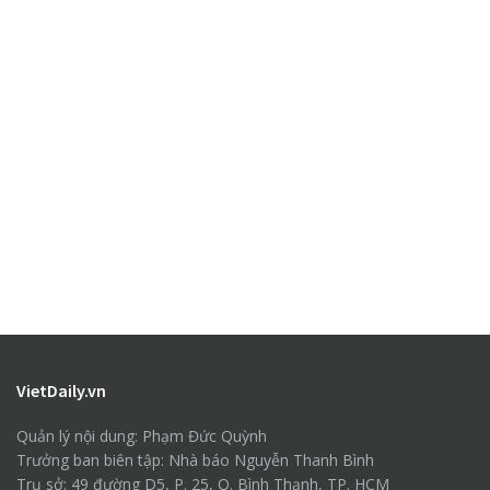
VietDaily.vn
Quản lý nội dung: Phạm Đức Quỳnh
Trưởng ban biên tập: Nhà báo Nguyễn Thanh Bình
Trụ sở: 49 đường D5, P. 25, Q. Bình Thạnh, TP. HCM