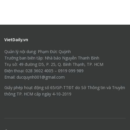
VietDaily.vn
Quản lý nội dung: Phạm Đức Quỳnh
Trưởng ban biên tập: Nhà báo Nguyễn Thanh Bình
Trụ sở: 49 đường D5, P. 25, Q. Bình Thạnh, TP. HCM
Điện thoại: 028 3602 4005 – 0919 099 989
Email: ducquynh001@gmail.com
Giấy phép hoạt động số 65/GP-TTĐT do Sở Thông tin và Truyền
thông TP. HCM cấp ngày 4-10-2019