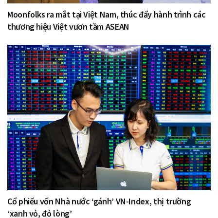
Moonfolks ra mắt tại Việt Nam, thúc đẩy hành trình các
thương hiệu Việt vươn tầm ASEAN
Cổ phiếu vốn Nhà nước ‘gánh’ VN-Index, thị trường
‘xanh vỏ, đỏ lòng’