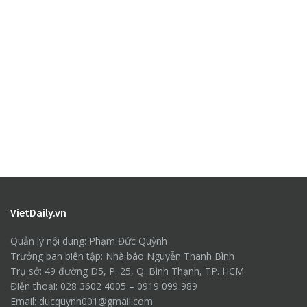
VietDaily.vn
Quản lý nội dung: Phạm Đức Quỳnh
Trưởng ban biên tập: Nhà báo Nguyễn Thanh Bình
Trụ sở: 49 đường D5, P. 25, Q. Bình Thạnh, TP. HCM
Điện thoại: 028 3602 4005 – 0919 099 989
Email: ducquynh001@gmail.com