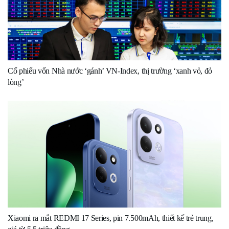
Cổ phiếu vốn Nhà nước ‘gánh’ VN-Index, thị trường ‘xanh vỏ, đỏ
lòng’
Xiaomi ra mắt REDMI 17 Series, pin 7.500mAh, thiết kế trẻ trung,