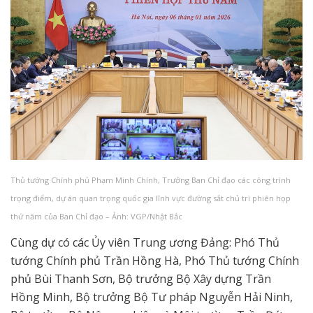
Thủ tướng Chính phủ Phạm Minh Chính, Trưởng Ban Chỉ đạo các công trình
trọng điểm, dự án quan trọng quốc gia lĩnh vực đường sắt chủ trì phiên họp
thứ năm của Ban Chỉ đạo – Ảnh: VGP/Nhật Bắc
Cùng dự có các Ủy viên Trung ương Đảng: Phó Thủ
tướng Chính phủ Trần Hồng Hà, Phó Thủ tướng Chính
phủ Bùi Thanh Sơn, Bộ trưởng Bộ Xây dựng Trần
Hồng Minh, Bộ trưởng Bộ Tư pháp Nguyễn Hải Ninh,