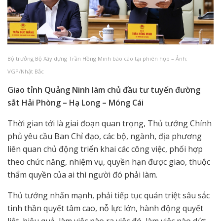
Bộ trưởng Bộ Xây dựng Trần Hồng Minh báo cáo tại phiên họp – Ảnh:
VGP/Nhật Bắc
Giao tỉnh Quảng Ninh làm chủ đầu tư tuyến đường
sắt Hải Phòng – Hạ Long – Móng Cái
Thời gian tới là giai đoạn quan trọng, Thủ tướng Chính
phủ yêu cầu Ban Chỉ đạo, các bộ, ngành, địa phương
liên quan chủ động triển khai các công việc, phối hợp
theo chức năng, nhiệm vụ, quyền hạn được giao, thuộc
thẩm quyền của ai thì người đó phải làm.
Thủ tướng nhấn mạnh, phải tiếp tục quán triệt sâu sắc
tinh thần quyết tâm cao, nỗ lực lớn, hành động quyết
liệt, hiệu quả, làm việc nào ra việc đó, làm việc nào dứt