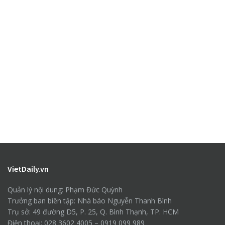
VietDaily.vn
Quản lý nội dung: Phạm Đức Quỳnh
Trưởng ban biên tập: Nhà báo Nguyễn Thanh Bình
Trụ sở: 49 đường D5, P. 25, Q. Bình Thạnh, TP. HCM
Điện thoại: 028 3602 4005 – 0919 099 989