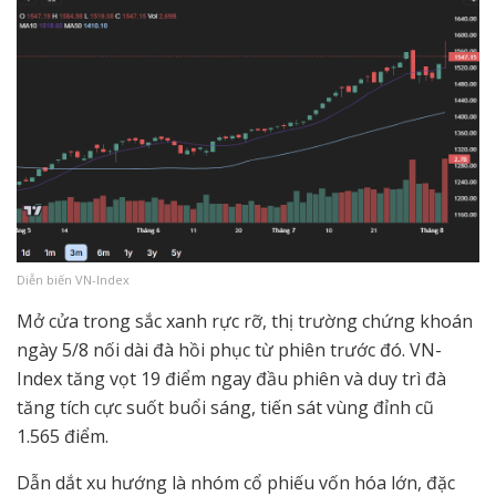
Diễn biến VN-Index
Mở cửa trong sắc xanh rực rỡ, thị trường chứng khoán
ngày 5/8 nối dài đà hồi phục từ phiên trước đó. VN-
Index tăng vọt 19 điểm ngay đầu phiên và duy trì đà
tăng tích cực suốt buổi sáng, tiến sát vùng đỉnh cũ
1.565 điểm.
Dẫn dắt xu hướng là nhóm cổ phiếu vốn hóa lớn, đặc