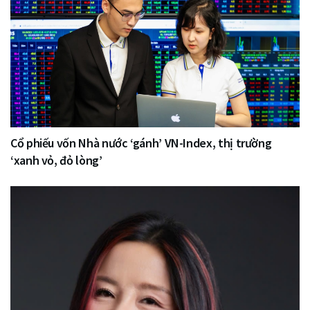
Cổ phiếu vốn Nhà nước ‘gánh’ VN-Index, thị trường
‘xanh vỏ, đỏ lòng’