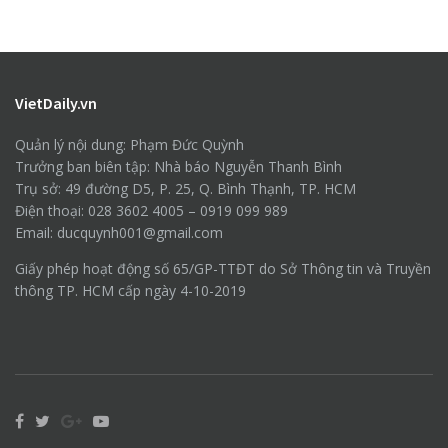
VietDaily.vn
Quản lý nội dung: Phạm Đức Quỳnh
Trưởng ban biên tập: Nhà báo Nguyễn Thanh Bình
Trụ sở: 49 đường D5, P. 25, Q. Bình Thạnh, TP. HCM
Điện thoại: 028 3602 4005 – 0919 099 989
Email: ducquynh001@gmail.com
Giấy phép hoạt động số 65/GP-TTĐT do Sở Thông tin và Truyền
thông TP. HCM cấp ngày 4-10-2019