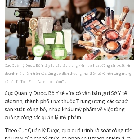
Cục Quản lý Dược, Bộ Y tế yêu cầu tập trung kiểm tra hoạt động sản xuất, kinh
doanh mỹ phẩm trên các sàn giao dịch thương mại điện tử và nền tảng mạng
xã hội TikTok, Zalo, Facebook, YouTube…
Cục Quản lý Dược, Bộ Y tế vừa có văn bản gửi Sở Y tế
các tỉnh, thành phố trực thuộc Trung ương; các cơ sở
sản xuất, công bố, nhập khẩu mỹ phẩm về việc tăng
cường công tác quản lý mỹ phẩm.
Theo Cục Quản lý Dược, qua quá trình rà soát công tác
hậu mại của các tổ chức, cá nhân chịu trách nhiệm đưa