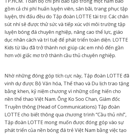
TP.HCM. Toàn bộ chi phí đào tạo trong một năm bao
gồm cả chi phí huấn luyện viên, sân bãi, trang phục tập
luyện, thi đấu đều do Tập đoàn LOTTE tài trợ. Các chân
sút nhí sẽ được thử sức và tiếp xúc với môi trường tập
luyện bóng đá chuyên nghiệp, nâng cao thể lực, giáo
dục nhân cách và trí tuệ để phát triển toàn diện. LOTTE
Kids từ lâu đã trở thành nơi giúp các em nhỏ đến gần
hơn với giấc mơ trở thành cầu thủ chuyên nghiệp.
Nhờ những đóng góp tích cực này, Tập đoàn LOTTE đã
vinh dự được Bộ Văn hóa, Thể thao và Du lịch trao tặng
bằng khen, kỷ niệm chương vì những cống hiến cho
nền thể thao Việt Nam. Ông Ko Soo Chan, Giám đốc
Truyền thông (Head of Communications) Tập đoàn
LOTTE cho biết thông qua chương trình “Cầu thủ nhí”,
Tập đoàn LOTTE mong muốn được đóng góp vào sự
phát triển của nền bóng đá trẻ Việt Nam bằng việc tạo