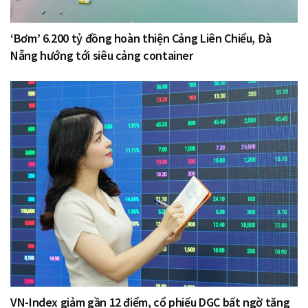
‘Bơm’ 6.200 tỷ đồng hoàn thiện Cảng Liên Chiểu, Đà
Nẵng hướng tới siêu cảng container
VN-Index giảm gần 12 điểm, cổ phiếu DGC bất ngờ tăng