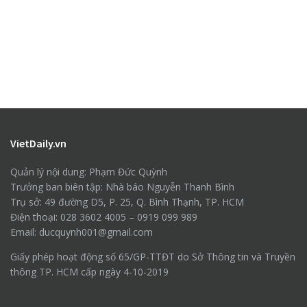
VietDaily.vn
Quản lý nội dung: Phạm Đức Quỳnh
Trưởng ban biên tập: Nhà báo Nguyễn Thanh Bình
Trụ sở: 49 đường D5, P. 25, Q. Bình Thạnh, TP. HCM
Điện thoại: 028 3602 4005 – 0919 099 989
Email: ducquynh001@gmail.com
Giấy phép hoạt động số 65/GP-TTĐT do Sở Thông tin và Truyền
thông TP. HCM cấp ngày 4-10-2019