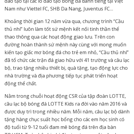
đào tạo tại các lò đào tạo bóng đá danh tiếng tại Việt
Nam như Viettel FC, SHB Da Nang, Juventus FC…
Khoảng thời gian 12 năm vừa qua, chương trình “Cầu
thủ nhí” luôn làm tốt sứ mệnh kết nối tinh thần thể
thao thông qua các hoạt động giao lưu. Trên con
đường hoàn thành sứ mệnh này cùng với mong muốn
kiến tạo giấc mơ bóng đá cho trẻ em nhỏ, “Cầu thủ nhí”
đã tổ chức các trận đá giao hữu với 41 trường và câu lạc
bộ, trao tặng nhiều thiết bị, quà tặng, tạo động lực cho
nhà trường và địa phương tiếp tục phát triển hoạt
động thể chất.
Nằm trong chuỗi hoạt động CSR của tập đoàn LOTTE,
câu lạc bộ bóng đá LOTTE Kids ra đời vào năm 2016 và
được duy trì trong nhiều năm. Mỗi năm, câu lạc bộ dành
tặng hàng chục suất học bổng cho các em học sinh có
độ tuổi từ 9-12 tuổi đam mê bóng đá trên địa bàn