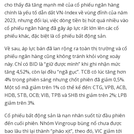
cho thấy đà tăng mạnh mẽ của cổ phiếu ngân hàng
chính là yếu tố dẫn dắt VN-Index về vùng đỉnh của năm
2023, nhưng đổi lại, việc dòng tiền bị hút quá nhiều vào
cổ phiếu ngân hàng đã gây áp lực rất lớn lên các cổ
phiếu khác, đặc biệt là cổ phiếu bất động sản.
Về sau, áp lực bán đã lan rộng ra toàn thị trường và cổ
phiếu ngân hàng cũng không tránh khỏi vòng xoáy
này. Chỉ có BID là “giữ được mình” khi ghi nhận mức
tăng 4,52%, còn lại đều “ngã gục”. TCB có lúc tăng hơn
4% trong phiên sáng nhưng chốt phiên đã giảm 0,5%.
Một số mã giảm trên 1% có thể kể đến: CTG, VPB, ACB,
HDB, STB, OCB; VIB, TPB và SHB thì giảm trên 2%; LPB
giảm trên 3%.
Cổ phiếu bất động sản là nạn nhân suốt từ đầu phiên
đến cuối phiên. Nhóm Vingroup bùng nổ chưa được
bao lâu thì lại thành “pháo xịt”, theo đó, VIC giảm tới