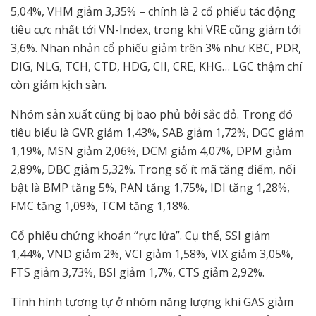
5,04%, VHM giảm 3,35% – chính là 2 cổ phiếu tác động
tiêu cực nhất tới VN-Index, trong khi VRE cũng giảm tới
3,6%. Nhan nhản cổ phiếu giảm trên 3% như KBC, PDR,
DIG, NLG, TCH, CTD, HDG, CII, CRE, KHG… LGC thậm chí
còn giảm kịch sàn.
Nhóm sản xuất cũng bị bao phủ bởi sắc đỏ. Trong đó
tiêu biểu là GVR giảm 1,43%, SAB giảm 1,72%, DGC giảm
1,19%, MSN giảm 2,06%, DCM giảm 4,07%, DPM giảm
2,89%, DBC giảm 5,32%. Trong số ít mã tăng điểm, nổi
bật là BMP tăng 5%, PAN tăng 1,75%, IDI tăng 1,28%,
FMC tăng 1,09%, TCM tăng 1,18%.
Cổ phiếu chứng khoán “rực lửa”. Cụ thể, SSI giảm
1,44%, VND giảm 2%, VCI giảm 1,58%, VIX giảm 3,05%,
FTS giảm 3,73%, BSI giảm 1,7%, CTS giảm 2,92%.
Tình hình tương tự ở nhóm năng lượng khi GAS giảm