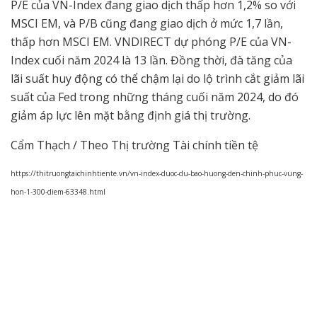
P/E của VN-Index đang giao dịch thấp hơn 1,2% so với
MSCI EM, và P/B cũng đang giao dịch ở mức 1,7 lần,
thấp hơn MSCI EM. VNDIRECT dự phóng P/E của VN-
Index cuối năm 2024 là 13 lần. Đồng thời, đà tăng của
lãi suất huy động có thể chậm lại do lộ trình cắt giảm lãi
suất của Fed trong những tháng cuối năm 2024, do đó
giảm áp lực lên mặt bằng định giá thị trường.
Cẩm Thạch / Theo Thị trường Tài chính tiền tệ
https://thitruongtaichinhtiente.vn/vn-index-duoc-du-bao-huong-den-chinh-phuc-vung-
hon-1-300-diem-63348.html