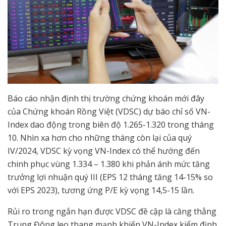
Báo cáo nhận định thị trường chứng khoán mới đây
của Chứng khoán Rồng Việt (VDSC) dự báo chỉ số VN-
Index dao động trong biên độ 1.265-1.320 trong tháng
10. Nhìn xa hơn cho những tháng còn lại của quý
IV/2024, VDSC kỳ vọng VN-Index có thể hướng đến
chinh phục vùng 1.334 – 1.380 khi phản ánh mức tăng
trưởng lợi nhuận quý III (EPS 12 tháng tăng 14-15% so
với EPS 2023), tương ứng P/E kỳ vọng 14,5-15 lần.
Rủi ro trong ngắn hạn được VDSC đề cập là căng thẳng
Trung Đông leo thang mạnh khiến VN-Index kiểm định