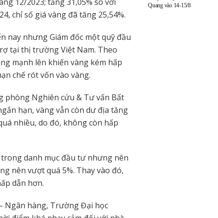
háng 12/2023; tăng 31,05% so với
Quang vào 14-15/8
4, chỉ số giá vàng đã tăng 25,54%.
 đến nay nhưng Giám đốc một quỹ đầu
rợ tại thị trường Việt Nam. Theo
ang mạnh lên khiến vàng kém hấp
hạn chế rót vốn vào vàng.
g phòng Nghiên cứu & Tư vấn Bất
ngắn hạn, vàng vẫn còn dư địa tăng
uá nhiều, do đó, không còn hấp
g trong danh mục đầu tư nhưng nên
hông nên vượt quá 5%. Thay vào đó,
hấp dẫn hơn.
– Ngân hàng, Trường Đại học
thời điểm khá nhạy cảm đối với nhà