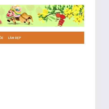
ỎE
LÀM ĐẸP