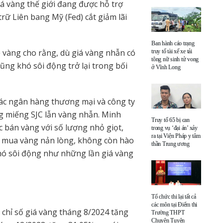
iá vàng thế giới đang được hỗ trợ
rữ Liên bang Mỹ (Fed) cắt giảm lãi
Ban hành cáo trạng
ề vàng cho rằng, dù giá vàng nhẫn có
truy tố tài xế xe tải
tông nữ sinh tử vong
ũng khó sôi động trở lại trong bối
ở Vĩnh Long
ác ngân hàng thương mại và công ty
g miếng SJC lẫn vàng nhẫn. Minh
Truy tố 65 bị can
c bán vàng với số lượng nhỏ giọt,
trong vụ ‘đại án’ xảy
ra tại Viện Pháp y tâm
i mua vàng nản lòng, không còn hào
thần Trung ương
khó sôi động như những lần giá vàng
Tổ chức thi lại tất cả
các môn tại Điểm thi
 chỉ số giá vàng tháng 8/2024 tăng
Trường THPT
Chuyên Tuyên