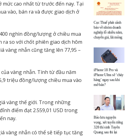
ở mức cao nhất từ trước đến nay. Tại
ua vào, bán ra và được giao dịch ở
Cục Thuế phát cảnh
báo về nhóm doanh
nghiệp lỗ nhiều năm,
g 400 nghìn đồng/lượng ở chiều mua
chuyển giá, lãi mỏng
 ra so với chốt phiên giao dịch hôm
giá vàng nhẫn cũng tăng lên 77,95 –
.
iPhone 18 Pro và
ất của vàng nhẫn. Tính từ đầu năm
iPhone Ultra sẽ ‘cháy
5,9 triệu đồng/lượng chiều mua vào
hàng’ ngay sau khi
mở bán?
giá vàng thế giới. Trong những
, đỉnh điểm đạt 2.559,01 USD trong
ến nay.
Bảo lưu nguyện
vọng, xét tuyển riêng
328 thí sinh Tuyên
iá vàng nhẫn có thể sẽ tiếp tục tăng
Quang sau thi lại