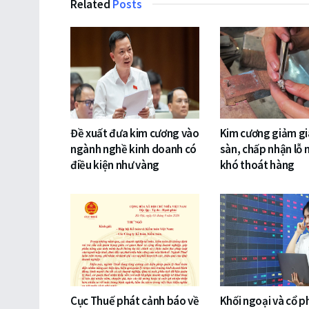
Related
Posts
Đề xuất đưa kim cương vào
Kim cương giảm gi
ngành nghề kinh doanh có
sàn, chấp nhận lỗ 
điều kiện như vàng
khó thoát hàng
Cục Thuế phát cảnh báo về
Khối ngoại và cổ p