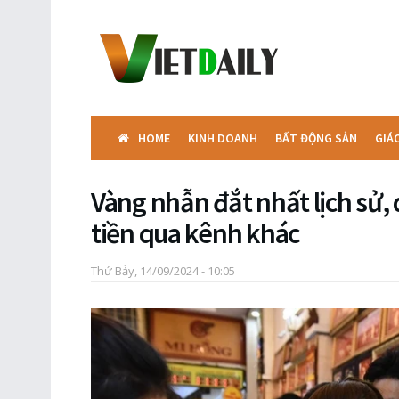
HOME
KINH DOANH
BẤT ĐỘNG SẢN
GIÁ
Vàng nhẫn đắt nhất lịch sử, 
tiền qua kênh khác
Thứ Bảy, 14/09/2024 - 10:05