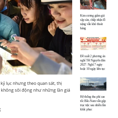
Kim cương giảm giá
sập sàn, chấp nhận lỗ
nặng vẫn khó thoát
hàng
Đề xuất 2 phương án
nghỉ Tết Nguyên đán
2027: Nghỉ 7 ngày
hoặc 10 ngày liên tục
kỷ lục nhưng theo quan sát, thị
à không sôi động như những lần giá
Hệ thống thu phí cao
tốc Bắc-Nam vẫn gặp
trục trặc sau nhiều lần
g
khắc phục