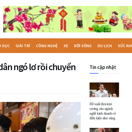
O DỤC
GIẢI TRÍ
CÔNG NGHỆ
XE
ĐỜI SỐNG
DU LỊCH
SỨC KH
dân ngó lơ rồi chuyển
Tin cập nhật
Đề xuất đưa kim
cương vào ngành
nghề kinh doanh có
điều kiện như vàng