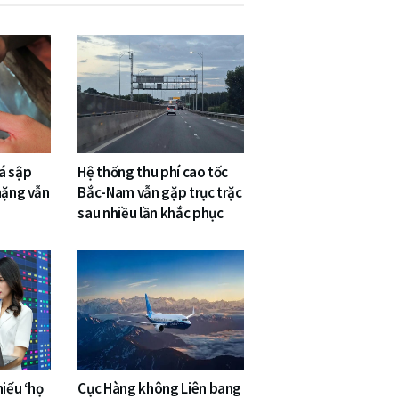
á sập
Hệ thống thu phí cao tốc
nặng vẫn
Bắc-Nam vẫn gặp trục trặc
sau nhiều lần khắc phục
hiếu ‘họ
Cục Hàng không Liên bang