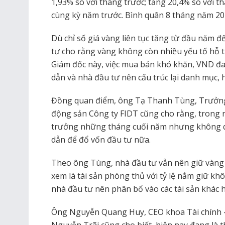
1,93% so với tháng trước; tăng 20,4% so với t
cùng kỳ năm trước. Bình quân 8 tháng năm 202
Dù chỉ số giá vàng liên tục tăng từ đầu năm
tư cho rằng vàng không còn nhiều yếu tố hỗ t
Giám đốc này, việc mua bán khó khăn, VND đ
dẫn và nhà đầu tư nên cấu trúc lại danh mục, 
Đồng quan điểm, ông Tạ Thanh Tùng, Trưởn
động sản Công ty FIDT cũng cho rằng, trong 
trưởng những tháng cuối năm nhưng không q
dẫn để đổ vốn đầu tư nữa.
Theo ông Tùng, nhà đầu tư vẫn nên giữ vàn
xem là tài sản phòng thủ với tỷ lệ nắm giữ k
nhà đầu tư nên phân bổ vào các tài sản khác 
Ông Nguyễn Quang Huy, CEO khoa Tài chính 
Nguyễn Trãi cũng cho biết, hiện nay đang là 