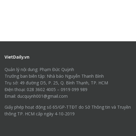
VietDaily.vn
Quản lý nội dung: Phạm Đức Quỳnh
Trưởng ban biên tập: Nhà báo Nguyễn Thanh Bình
Trụ sở: 49 đường D5, P. 25, Q. Bình Thạnh, TP. HCM
Điện thoại: 028 3602 4005 – 0919 099 989
Email: ducquynh001@gmail.com
Giấy phép hoạt động số 65/GP-TTĐT do Sở Thông tin và Truyền
thông TP. HCM cấp ngày 4-10-2019