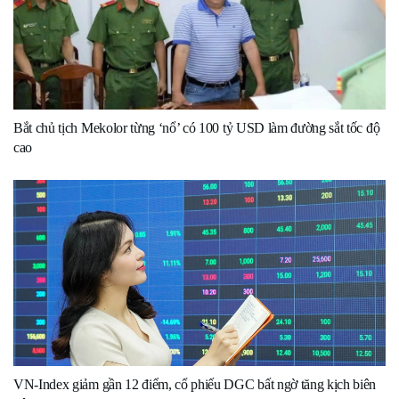
Bắt chủ tịch Mekolor từng ‘nổ’ có 100 tỷ USD làm đường sắt tốc độ
cao
VN-Index giảm gần 12 điểm, cổ phiếu DGC bất ngờ tăng kịch biên