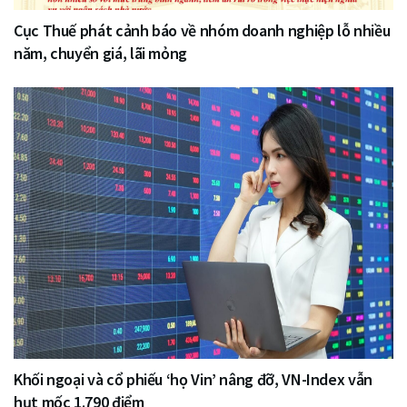
Cục Thuế phát cảnh báo về nhóm doanh nghiệp lỗ nhiều
năm, chuyển giá, lãi mỏng
Khối ngoại và cổ phiếu ‘họ Vin’ nâng đỡ, VN-Index vẫn
hụt mốc 1.790 điểm