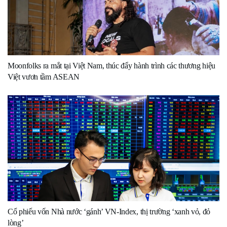
Moonfolks ra mắt tại Việt Nam, thúc đẩy hành trình các thương hiệu
Việt vươn tầm ASEAN
Cổ phiếu vốn Nhà nước ‘gánh’ VN-Index, thị trường ‘xanh vỏ, đỏ
lòng’