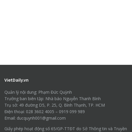
VietDaily.vn
Quản lý nội dung: Phạm Đức Quỳnh
Trưởng ban biên tập: Nhà báo Nguyễn Thanh Bình
Trụ sở: 49 đường D5, P. 25, Q. Bình Thạnh, TP. HCM
Điện thoại: 028 3602 4005 – 0919 099 989
Email: ducquynh001@gmail.com
Giấy phép hoạt động số 65/GP-TTĐT do Sở Thông tin và Truyền