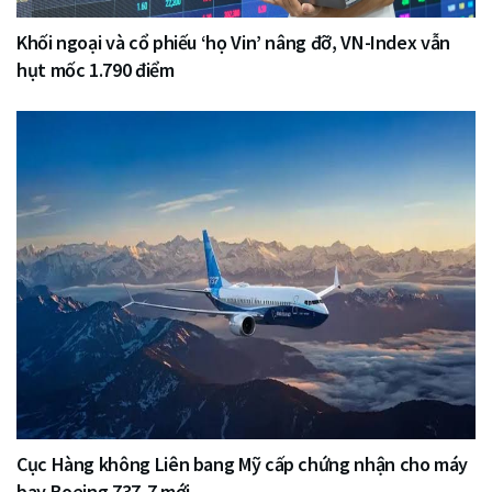
Khối ngoại và cổ phiếu ‘họ Vin’ nâng đỡ, VN-Index vẫn
hụt mốc 1.790 điểm
Cục Hàng không Liên bang Mỹ cấp chứng nhận cho máy
bay Boeing 737-7 mới