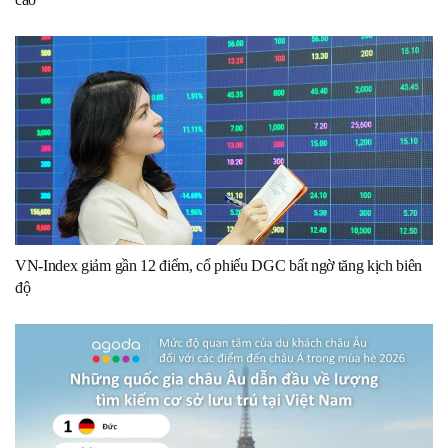
VN-Index giảm gần 12 điểm, cổ phiếu DGC bất ngờ tăng kịch biên
độ