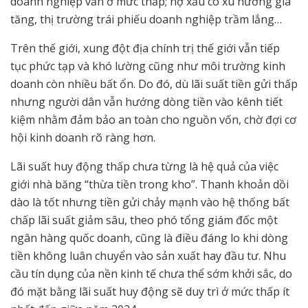
doanh nghiệp vẫn ở mức thấp; nợ xấu có xu hướng gia
tăng, thị trường trái phiếu doanh nghiệp trầm lắng…
Trên thế giới, xung đột địa chính trị thế giới vẫn tiếp
tục phức tạp và khó lường cũng như môi trường kinh
doanh còn nhiều bất ổn. Do đó, dù lãi suất tiền gửi thấp
nhưng người dân vẫn hướng dòng tiền vào kênh tiết
kiệm nhằm đảm bảo an toàn cho nguồn vốn, chờ đợi cơ
hội kinh doanh rõ ràng hơn.
Lãi suất huy động thấp chưa từng là hệ quả của việc
giới nhà băng “thừa tiền trong kho”. Thanh khoản dồi
dào là tốt nhưng tiền gửi chảy mạnh vào hệ thống bất
chấp lãi suất giảm sâu, theo phó tổng giám đốc một
ngân hàng quốc doanh, cũng là điều đáng lo khi dòng
tiền không luân chuyển vào sản xuất hay đầu tư. Nhu
cầu tín dụng của nền kinh tế chưa thể sớm khởi sắc, do
đó mặt bằng lãi suất huy động sẽ duy trì ở mức thấp ít