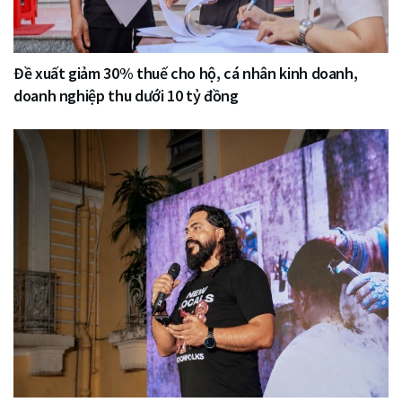
Đề xuất giảm 30% thuế cho hộ, cá nhân kinh doanh,
doanh nghiệp thu dưới 10 tỷ đồng