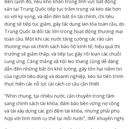
Bên cạnh đó, nếu khó khăn trong lĩnh vực bất động
sản tại Trung Quốc tiếp tục trầm trọng và kéo dài hơn
so với kỳ vọng, và dẫn đến bất ổn tài chính, chi tiêu
dùng sẽ tiếp tục giảm, gây tác dụng lan tỏa toàn cầu, do
Trung Quốc là đối tác lớn trong hoạt động thương mại
toàn cầu. Một khi các nước tăng cường các rào cản
thương mại và chính sách bảo hộ kinh tế, hiệu quả thị
trường sẽ giảm thấp, và tiếp tục gây rối loạn các chuỗi
cung ứng. Căng thẳng xã hội leo thang cũng dễ dàng
dẫn đến những bất ổn khó lường, gây tổn hại niềm tin
của người tiêu dùng và doanh nghiệp, kéo lùi tiến trình
thực hiện các nỗ lực cải cách cơ cấu cần thiết.
“Nhìn chung, tại nhiều nước, cần chuyển trong tâm
sang chính sách tài khóa, đảm bảo bền vững nợ công
và tái xây dựng các gói đệm tài khóa, nhưng phải phù
hợp với tình hình cụ thể tại mỗi nước”, IMF khuyến nghị.