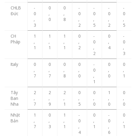
CHLB
-
0
0
-
-
-
-
Đức
0
,
,
0
0
0
0
,
0
8
,
,
,
,
3
2
5
2
5
CH
1
1
1
0
-
0
-
Pháp
,
,
,
,
0
,
0
1
1
1
2
,
4
,
2
3
Italy
0
0
0
0
-
0
0
,
,
,
,
0
,
,
7
7
8
0
,
0
1
1
Tây
2
2
2
0
0
1
0
Ban
,
,
,
,
,
,
,
Nha
7
9
1
5
0
0
0
Nhật
1
0
1
-
0
-
0
Bản
,
,
,
0
,
0
,
7
3
1
,
1
,
1
4
6