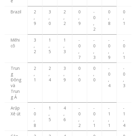
ê
Brazil
2
3
2
0
-
0
0
,
,
,
,
0
,
,
9
0
2
9
,
8
1
2
Mêhi
3
1
1
-
-
-
-
cô
,
,
,
0
0
0
0
2
5
3
,
,
,
,
7
3
9
1
Trun
2
2
3
0
0
-
-
g
,
,
,
,
,
0
0
Đông
1
4
9
0
0
,
,
và
4
3
Trun
g Á
Arập
-
1
4
-
-
-
-
Xê út
0
,
,
0
0
1
1
,
5
6
,
,
,
,
8
2
1
1
4