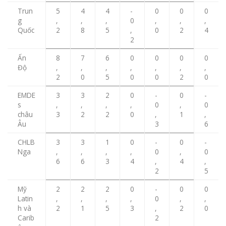
Trun
5
4
4
-
0
0
0
g
,
,
,
0
,
,
,
Quốc
2
8
5
,
0
2
4
2
Ấn
8
7
6
0
0
0
0
Độ
,
,
,
,
,
,
,
2
0
5
0
0
2
0
EMDE
3
3
2
0
-
0
-
s
,
,
,
,
0
,
0
châu
3
2
2
0
,
1
,
Âu
3
6
CHLB
3
3
1
0
-
0
-
Nga
,
,
,
,
0
,
0
6
6
3
4
,
4
,
2
5
Mỹ
2
2
2
0
-
0
0
Latin
,
,
,
,
0
,
,
h và
2
1
5
3
,
2
0
Carib
2