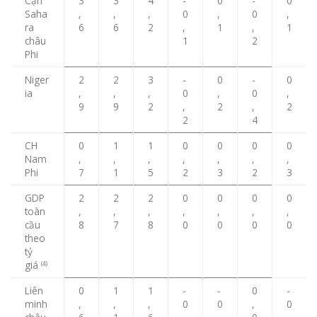
Cận
3
3
4
-
0
-
0
Saha
,
,
,
0
,
0
,
ra
6
6
2
,
1
,
1
châu
1
2
Phi
Niger
2
2
3
-
0
-
0
ia
,
,
,
0
,
0
,
9
9
2
,
2
,
2
2
4
CH
0
1
1
0
0
0
0
Nam
,
,
,
,
,
,
,
Phi
7
1
5
2
3
2
3
GDP
2
2
2
0
0
0
0
toàn
,
,
,
,
,
,
,
cầu
8
7
8
0
0
0
0
theo
tỷ
giá
(4)
Liên
0
1
1
-
-
0
-
minh
,
,
,
0
0
,
0