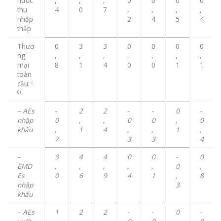
nước
,
,
,
0
0
0
0
thu
4
0
7
,
,
,
,
nhập
2
4
5
4
thấp
Thươ
0
3
3
0
0
0
0
ng
,
,
,
,
,
,
,
mại
8
1
4
0
0
1
1
toàn
cầu:
(
6)
– AEs
-
2
2
-
-
0
-
nhập
0
,
,
0
0
,
0
khẩu
,
1
4
,
,
1
,
7
3
3
4
–
3
4
4
0
0
-
0
EMD
,
,
,
,
,
0
,
Es
0
6
9
4
1
,
8
nhập
3
khẩu
– AEs
1
2
2
-
-
0
-