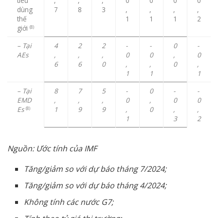
tiêu
,
,
,
0
0
0
0
dùng
7
8
3
,
,
,
,
thế
1
1
1
2
giới
(8)
– Tại
4
2
2
-
-
0
-
AEs
,
,
,
0
0
,
0
6
6
0
,
,
0
,
1
1
1
– Tại
8
7
5
-
0
-
-
EMD
,
,
,
0
,
0
0
Es
1
9
9
,
0
,
,
(8)
1
3
2
Nguồn: Ước tính của IMF
Tăng/giảm so với dự báo tháng 7/2024;
Tăng/giảm so với dự báo tháng 4/2024;
Không tính các nước G7;