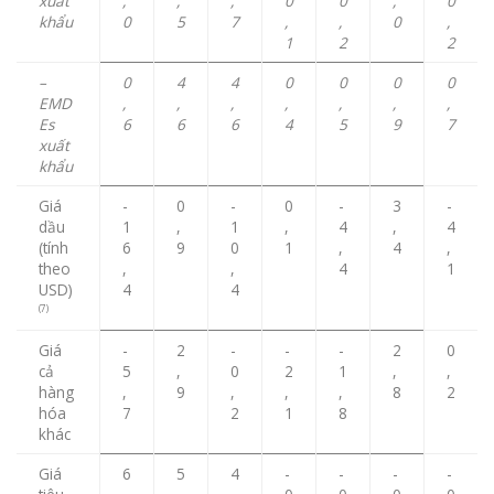
xuất
,
,
,
0
0
,
0
khẩu
0
5
7
,
,
0
,
1
2
2
–
0
4
4
0
0
0
0
EMD
,
,
,
,
,
,
,
Es
6
6
6
4
5
9
7
xuất
khẩu
Giá
-
0
-
0
-
3
-
dầu
1
,
1
,
4
,
4
(tính
6
9
0
1
,
4
,
theo
,
,
4
1
USD)
4
4
(7)
Giá
-
2
-
-
-
2
0
cả
5
,
0
2
1
,
,
hàng
,
9
,
,
,
8
2
hóa
7
2
1
8
khác
Giá
6
5
4
-
-
-
-