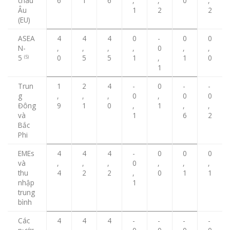
châu
6
1
6
,
,
0
,
Âu
1
2
2
(EU)
ASEA
4
4
4
0
-
0
0
N-
,
,
,
,
0
,
,
5
0
5
5
1
,
1
0
(5)
1
Trun
1
2
4
-
0
-
-
g
,
,
,
0
,
0
0
Đông
9
1
0
,
1
,
,
và
1
6
2
Bắc
Phi
EMEs
4
4
4
-
0
0
0
và
,
,
,
0
,
,
,
thu
4
2
2
,
0
1
1
nhập
1
trung
bình
Các
4
4
4
-
-
-
-