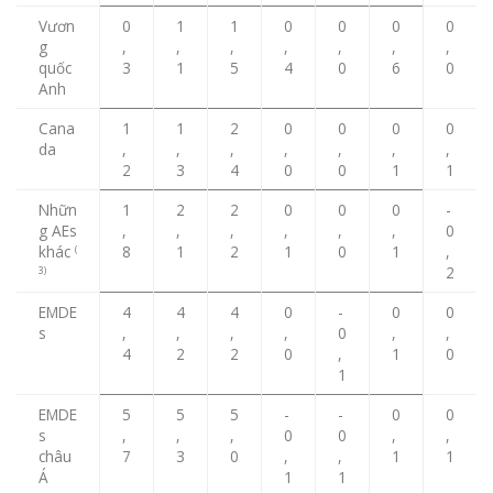
Vươn
0
1
1
0
0
0
0
g
,
,
,
,
,
,
,
quốc
3
1
5
4
0
6
0
Anh
Cana
1
1
2
0
0
0
0
da
,
,
,
,
,
,
,
2
3
4
0
0
1
1
Nhữn
1
2
2
0
0
0
-
g AEs
,
,
,
,
,
,
0
khác
8
1
2
1
0
1
,
(
2
3)
EMDE
4
4
4
0
-
0
0
s
,
,
,
,
0
,
,
4
2
2
0
,
1
0
1
EMDE
5
5
5
-
-
0
0
s
,
,
,
0
0
,
,
châu
7
3
0
,
,
1
1
Á
1
1