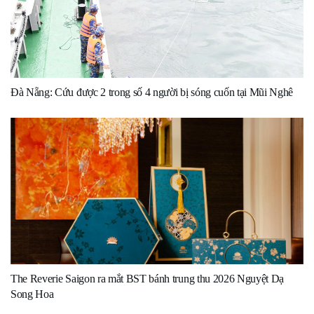
Đà Nẵng: Cứu được 2 trong số 4 người bị sóng cuốn tại Mũi Nghê
The Reverie Saigon ra mắt BST bánh trung thu 2026 Nguyệt Dạ
Song Hoa