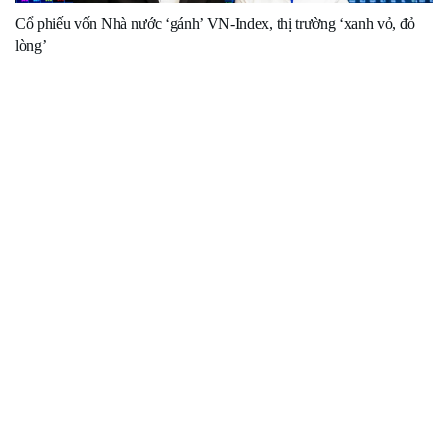
Cổ phiếu vốn Nhà nước ‘gánh’ VN-Index, thị trường ‘xanh vỏ, đỏ
lòng’