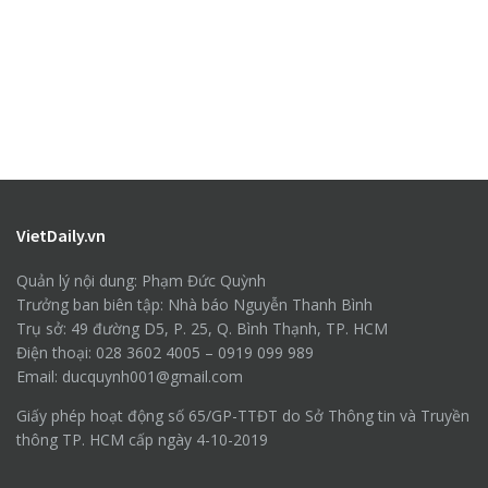
VietDaily.vn
Quản lý nội dung: Phạm Đức Quỳnh
Trưởng ban biên tập: Nhà báo Nguyễn Thanh Bình
Trụ sở: 49 đường D5, P. 25, Q. Bình Thạnh, TP. HCM
Điện thoại: 028 3602 4005 – 0919 099 989
Email: ducquynh001@gmail.com
Giấy phép hoạt động số 65/GP-TTĐT do Sở Thông tin và Truyền
thông TP. HCM cấp ngày 4-10-2019