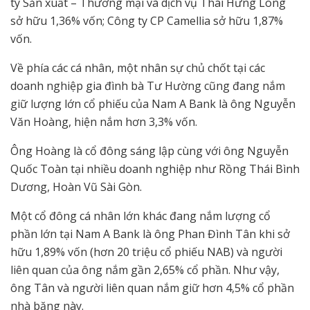
ty Sản xuất – Thương mại và dịch vụ Thái Hưng Long
sở hữu 1,36% vốn; Công ty CP Camellia sở hữu 1,87%
vốn.
Về phía các cá nhân, một nhân sự chủ chốt tại các
doanh nghiệp gia đình bà Tư Hường cũng đang nắm
giữ lượng lớn cổ phiếu của Nam A Bank là ông Nguyễn
Văn Hoàng, hiện nắm hơn 3,3% vốn.
Ông Hoàng là cổ đông sáng lập cùng với ông Nguyễn
Quốc Toàn tại nhiều doanh nghiệp như Rồng Thái Bình
Dương, Hoàn Vũ Sài Gòn.
Một cổ đông cá nhân lớn khác đang nắm lượng cổ
phần lớn tại Nam A Bank là ông Phan Đình Tân khi sở
hữu 1,89% vốn (hơn 20 triệu cổ phiếu NAB) và người
liên quan của ông nắm gần 2,65% cổ phần. Như vậy,
ông Tân và người liên quan nắm giữ hơn 4,5% cổ phần
nhà băng này.