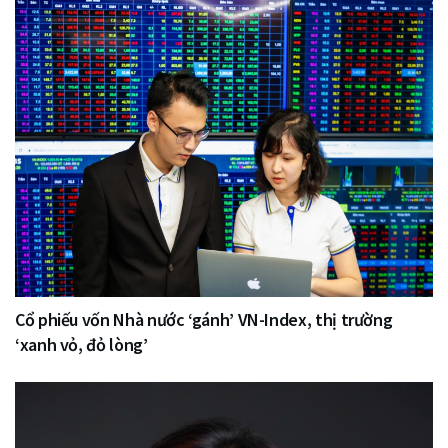
Cổ phiếu vốn Nhà nước ‘gánh’ VN-Index, thị trường
‘xanh vỏ, đỏ lòng’