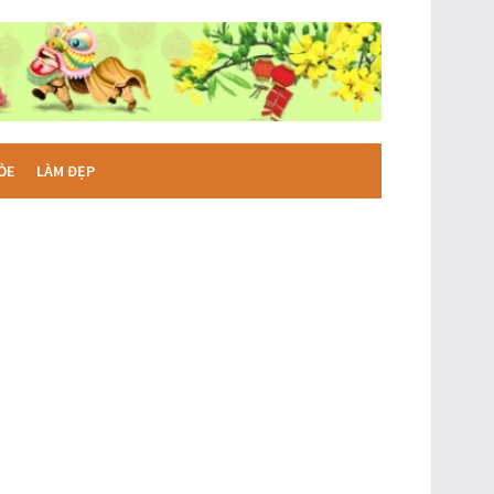
ỎE
LÀM ĐẸP