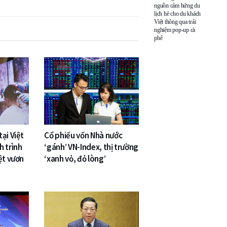
nguồn cảm hứng du
lịch hè cho du khách
Việt thông qua trải
nghiệm pop-up cà
phê
ại Việt
Cổ phiếu vốn Nhà nước
h trình
‘gánh’ VN-Index, thị trường
ệt vươn
‘xanh vỏ, đỏ lòng’