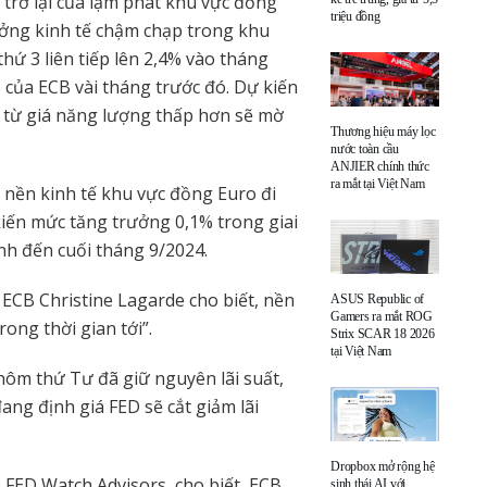
 trở lại của lạm phát khu vực đồng
triệu đồng
ởng kinh tế chậm chạp trong khu
hứ 3 liên tiếp lên 2,4% vào tháng
 của ECB vài tháng trước đó. Dự kiến
bản từ giá năng lượng thấp hơn sẽ mờ
Thương hiệu máy lọc
nước toàn cầu
ANJIER chính thức
ra mắt tại Việt Nam
 nền kinh tế khu vực đồng Euro đi
iến ​​mức tăng trưởng 0,1% trong giai
nh đến cuối tháng 9/2024.
h ECB Christine Lagarde cho biết, nền
ASUS Republic of
Gamers ra mắt ROG
rong thời gian tới”.
Strix SCAR 18 2026
tại Việt Nam
ôm thứ Tư đã giữ nguyên lãi suất,
ang định giá FED sẽ cắt giảm lãi
Dropbox mở rộng hệ
FED Watch Advisors, cho biết, ECB
sinh thái AI với