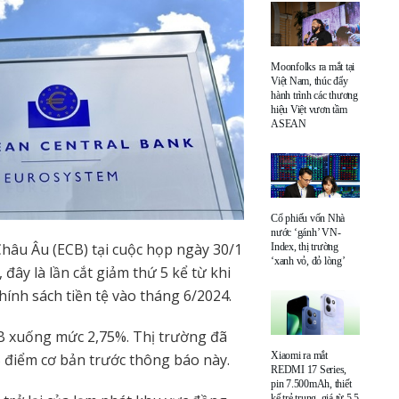
Moonfolks ra mắt tại
Việt Nam, thúc đẩy
hành trình các thương
hiệu Việt vươn tầm
ASEAN
Cổ phiếu vốn Nhà
nước ‘gánh’ VN-
âu Âu (ECB) tại cuộc họp ngày 30/1
Index, thị trường
‘xanh vỏ, đỏ lòng’
 đây là lần cắt giảm thứ 5 kể từ khi
ính sách tiền tệ vào tháng 6/2024.
ECB xuống mức 2,75%. Thị trường đã
Xiaomi ra mắt
5 điểm cơ bản trước thông báo này.
REDMI 17 Series,
pin 7.500mAh, thiết
kế trẻ trung, giá từ 5,5