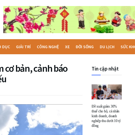
O DỤC
GIẢI TRÍ
CÔNG NGHỆ
XE
ĐỜI SỐNG
DU LỊCH
SỨC KH
ểm cơ bản, cảnh báo
Tin cập nhật
ếu
Đề xuất giảm 30%
thuế cho hộ, cá nhân
kinh doanh, doanh
nghiệp thu dưới 10 tỷ
đồng