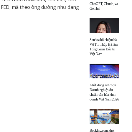
ChatGPT, Claude, và
với FED, mà theo ông dường như đang
Gemini
Sandoz bổ nhiệm bà
Võ Thị Thúy Hà làm
Tổng Giám Đốc tại
Việt Nam
Khởi động xét chọn
Doanh nghiệp đạt
chuẩn văn hóa kinh
doanh Việt Nam 2026
Booking.com khơi