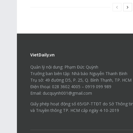
VietDaily.vn
Quản lý nội dung: Phạm Đức Quỳnh
Trưởng ban biên tập: Nhà báo Nguyễn Thanh Bình
Trụ sở: 49 đường D5, P. 25, Q. Bình Thạnh, TP. HCM
Điện thoại: 028 3602 4005 – 0919 099 989
Email: ducquynh001@gmail.com
Giấy phép hoạt động số 65/GP-TTĐT do Sở Thông ti
và Truyền thông TP. HCM cấp ngày 4-10-2019