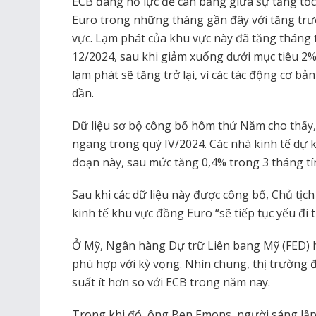
ECB đang nỗ lực để cân bằng giữa sự tăng tốc
Euro trong những tháng gần đây với tăng trư
vực. Lạm phát của khu vực này đã tăng tháng t
12/2024, sau khi giảm xuống dưới mục tiêu 2%
​​lạm phát sẽ tăng trở lại, vì các tác động cơ 
dần.
Dữ liệu sơ bộ công bố hôm thứ Năm cho thấy,
ngang trong quý IV/2024. Các nhà kinh tế dự k
đoạn này, sau mức tăng 0,4% trong 3 tháng tí
Sau khi các dữ liệu này được công bố, Chủ tịc
kinh tế khu vực đồng Euro “sẽ tiếp tục yếu đi t
Ở Mỹ, Ngân hàng Dự trữ Liên bang Mỹ (FED) h
phù hợp với kỳ vọng. Nhìn chung, thị trường đ
suất ít hơn so với ECB trong năm nay.
Trong khi đó, ông Ben Emons, người sáng lập 