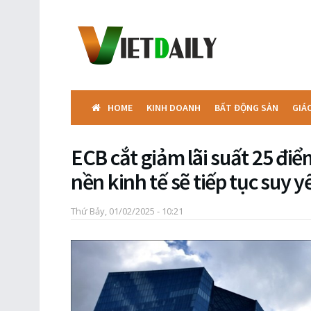
HOME
KINH DOANH
BẤT ĐỘNG SẢN
GIÁ
ECB cắt giảm lãi suất 25 đi
nền kinh tế sẽ tiếp tục suy y
Thứ Bảy, 01/02/2025 - 10:21