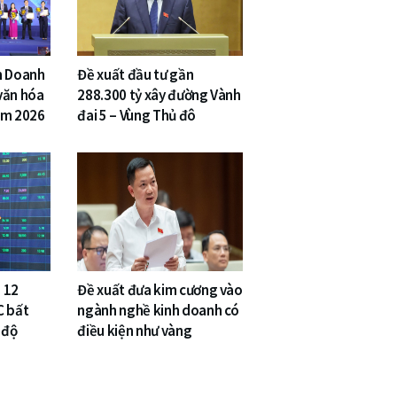
n Doanh
Đề xuất đầu tư gần
văn hóa
288.300 tỷ xây đường Vành
am 2026
đai 5 – Vùng Thủ đô
 12
Đề xuất đưa kim cương vào
C bất
ngành nghề kinh doanh có
 độ
điều kiện như vàng