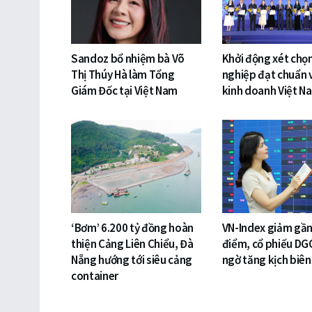
Sandoz bổ nhiệm bà Võ
Khởi động xét chọ
Thị Thúy Hà làm Tổng
nghiệp đạt chuẩn 
Giám Đốc tại Việt Nam
kinh doanh Việt N
‘Bơm’ 6.200 tỷ đồng hoàn
VN-Index giảm gần
thiện Cảng Liên Chiểu, Đà
điểm, cổ phiếu DG
Nẵng hướng tới siêu cảng
ngờ tăng kịch biên
container