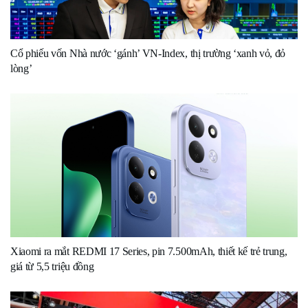
Cổ phiếu vốn Nhà nước ‘gánh’ VN-Index, thị trường ‘xanh vỏ, đỏ
lòng’
Xiaomi ra mắt REDMI 17 Series, pin 7.500mAh, thiết kế trẻ trung,
giá từ 5,5 triệu đồng