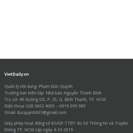
VietDaily.vn
Quản lý nội dung: Phạm Đức Quỳnh
Trưởng ban biên tập: Nhà báo Nguyễn Thanh Bình
Trụ sở: 49 đường D5, P. 25, Q. Bình Thạnh, TP. HCM
Điện thoại: 028 3602 4005 – 0919 099 989
Email: ducquynh001@gmail.com
Giấy phép hoạt động số 65/GP-TTĐT do Sở Thông tin và Truyền
thông TP. HCM cấp ngày 4-10-2019