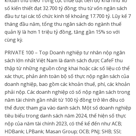
khoản thu theo Tổng cục thuế đạt tiến độ khá như xổ
số kiến thiết đạt 32.700 tỷ đồng; thu từ vốn ngân sách
đầu tư tại các tổ chức kinh tế khoảng 17.700 tỷ. Lũy kế 7
tháng đầu năm, tổng thu ngân sách do ngành thuế
quản lý là hơn 1 triệu tỷ đồng, tăng gần 15% so với
cùng kỳ.
PRIVATE 100 – Top Doanh nghiệp tư nhân nộp ngân
sách lớn nhất Việt Nam là danh sách được CafeF thu
thập từ những nguồn công khai hoặc các số liệu có thể
xác thực, phản ánh toàn bộ số thực nộp ngân sách của
doanh nghiệp, bao gồm các khoản thuế, phí, các khoản
phải nộp. Các doanh nghiệp có số nộp ngân sách trong
năm tài chính gần nhất từ 100 tỷ đồng trở lên đều có
thể được tham gia vào danh sách. Một số doanh nghiệp
tiêu biểu trong danh sách năm 2024, thể hiện số thực
nộp của năm tài chính 2023, có thể kể đến như ACB;
HDBank; LPBank; Masan Group; OCB; PNJ; SHB; SSI;