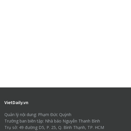
VietDaily.vn
Quản lý nội dung: Phạm Đức Quỳnh
Trưởng ban biên tập: Nhà báo Nguyễn Thanh Bình
Trụ sở: 49 đường D5, P. 25, Q. Bình Thạnh, TP. HCM