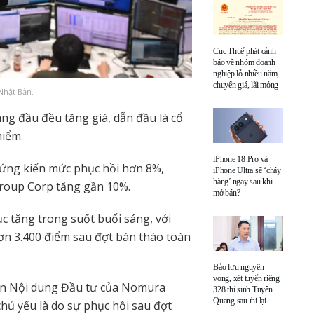
Cục Thuế phát cảnh
báo về nhóm doanh
nghiệp lỗ nhiều năm,
chuyển giá, lãi mỏng
Nhật Bản.
ng đầu đều tăng giá, dẫn đầu là cổ
hiểm.
iPhone 18 Pro và
ứng kiến ​​mức phục hồi hơn 8%,
iPhone Ultra sẽ ‘cháy
hàng’ ngay sau khi
roup Corp tăng gần 10%.
mở bán?
ục tăng trong suốt buổi sáng, với
ơn 3.400 điểm sau đợt bán tháo toàn
Bảo lưu nguyện
vọng, xét tuyển riêng
hận Nội dung Đầu tư của Nomura
328 thí sinh Tuyên
Quang sau thi lại
 chủ yếu là do sự phục hồi sau đợt