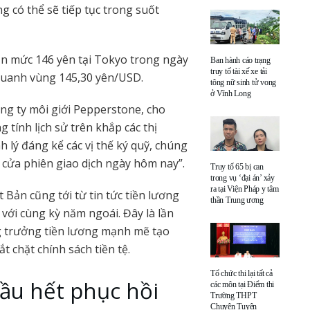
g có thể sẽ tiếp tục trong suốt
n mức 146 yên tại Tokyo trong ngày
Ban hành cáo trạng
truy tố tài xế xe tải
 quanh vùng 145,30 yên/USD.
tông nữ sinh tử vong
ở Vĩnh Long
ng ty môi giới Pepperstone, cho
tính lịch sử trên khắp các thị
 lý đáng kể các vị thế ký quỹ, chúng
 cửa phiên giao dịch ngày hôm nay”.
Truy tố 65 bị can
trong vụ ‘đại án’ xảy
ra tại Viện Pháp y tâm
Bản cũng tới từ tin tức tiền lương
thần Trung ương
 với cùng kỳ năm ngoái. Đây là lần
ng trưởng tiền lương mạnh mẽ tạo
 chặt chính sách tiền tệ.
Tổ chức thi lại tất cả
hầu hết phục hồi
các môn tại Điểm thi
Trường THPT
Chuyên Tuyên