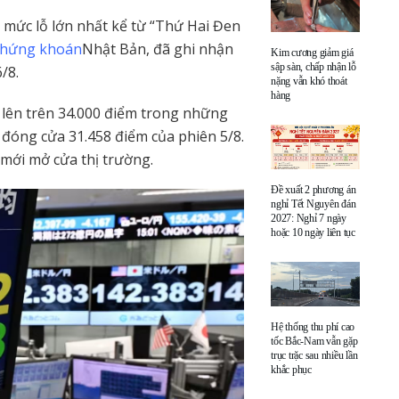
​​mức lỗ lớn nhất kể từ “Thứ Hai Đen
 chứng khoán
Nhật Bản, đã ghi nhận
Kim cương giảm giá
sập sàn, chấp nhận lỗ
6/8.
nặng vẫn khó thoát
hàng
% lên trên 34.000 điểm trong những
đóng cửa 31.458 điểm của phiên 5/8.
 mới mở cửa thị trường.
Đề xuất 2 phương án
nghỉ Tết Nguyên đán
2027: Nghỉ 7 ngày
hoặc 10 ngày liên tục
Hệ thống thu phí cao
tốc Bắc-Nam vẫn gặp
trục trặc sau nhiều lần
khắc phục