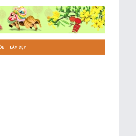
ỎE
LÀM ĐẸP