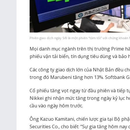
Phiên giao dịch ngày 5/8 là một phiên “tăm tối” với chứng khoán 
Mọi danh mục ngành trên thị trường Prime hà
phiếu vận tải biển, tín dụng tiêu dùng và bảo 
Các công ty giao dịch lớn của Nhật Bản đều ch
trong đó Marubeni tăng hơn 13%. Softbank G
Cổ phiếu tăng vọt ngay từ đầu phiên và tiếp t
Nikkei ghi nhận mức tăng trong ngày kỷ lục h
cầu vào ngày hôm trước.
Ông Kazuo Kamitani, chiến lược gia tại Bộ p
Securities Co., cho biết: “Sự gia tăng hôm nay