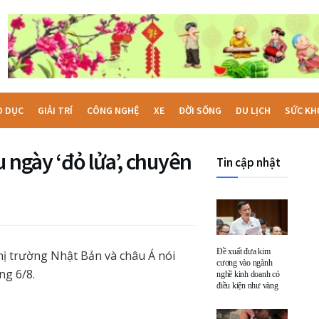
O DỤC
GIẢI TRÍ
CÔNG NGHỆ
XE
ĐỜI SỐNG
DU LỊCH
SỨC KH
 ngày ‘đỏ lửa’, chuyên
Tin cập nhật
Đề xuất đưa kim
hị trường Nhật Bản và châu Á nói
cương vào ngành
ng 6/8.
nghề kinh doanh có
điều kiện như vàng