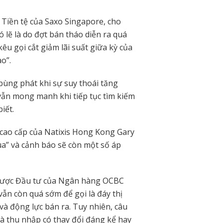
Tiền tệ của Saxo Singapore, cho
ó lẽ là do đợt bán tháo diễn ra quá
kêu gọi cắt giảm lãi suất giữa kỳ của
ào”.
 bùng phát khi sự suy thoái tăng
 vẫn mong manh khi tiếp tục tìm kiếm
iết.
 cao cấp của Natixis Hong Kong Gary
ua” và cảnh báo sẽ còn một số áp
lược Đầu tư của Ngân hàng OCBC
vẫn còn quá sớm để gọi là đáy thị
và động lực bán ra. Tuy nhiên, câu
 và thu nhập có thay đổi đáng kể hay