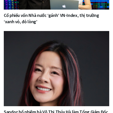
Cổ phiếu vốn Nhà nước ‘gánh’ VN-Index, thị trường
‘xanh vỏ, đỏ lòng’
Sandoz bổ nhiệm bà Võ Thị Thúy Hà làm Tổng Giám Đốc