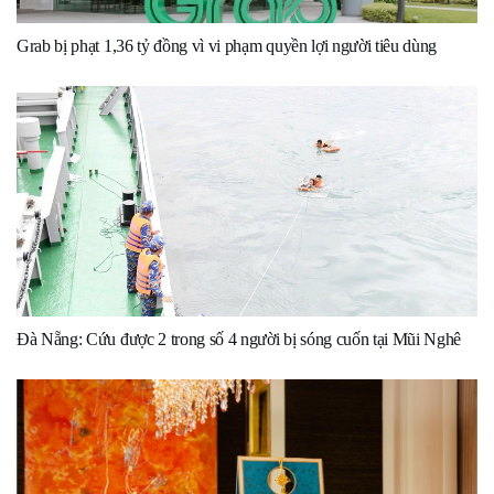
Grab bị phạt 1,36 tỷ đồng vì vi phạm quyền lợi người tiêu dùng
Đà Nẵng: Cứu được 2 trong số 4 người bị sóng cuốn tại Mũi Nghê