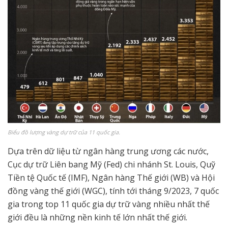
Biểu đồ lượng vàng dự trữ của 11 quốc gia.
Dựa trên dữ liệu từ ngân hàng trung ương các nước,
Cục dự trữ Liên bang Mỹ (Fed) chi nhánh St. Louis, Quỹ
Tiền tệ Quốc tế (IMF), Ngân hàng Thế giới (WB) và Hội
đồng vàng thế giới (WGC), tính tới tháng 9/2023, 7 quốc
gia trong top 11 quốc gia dự trữ vàng nhiều nhất thế
giới đều là những nền kinh tế lớn nhất thế giới.