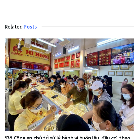
Related
Posts
‘Bộ Công an chủ trì xử lý hành vi buôn lậu, đầu cơ, thao