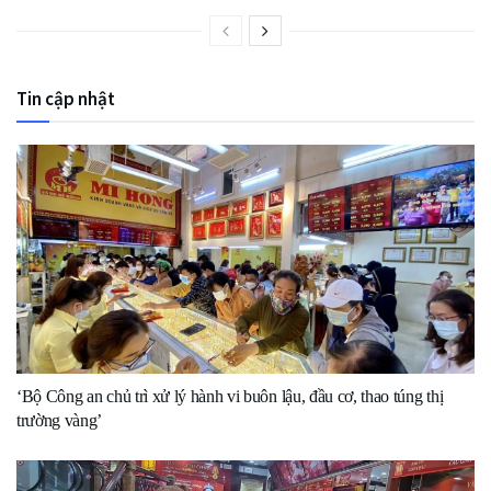
Tin cập nhật
‘Bộ Công an chủ trì xử lý hành vi buôn lậu, đầu cơ, thao túng thị
trường vàng’