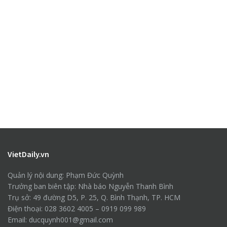
VietDaily.vn
Quản lý nội dung: Phạm Đức Quỳnh
Trưởng ban biên tập: Nhà báo Nguyễn Thanh Bình
Trụ sở: 49 đường D5, P. 25, Q. Bình Thạnh, TP. HCM
Điện thoại: 028 3602 4005 – 0919 099 989
Email: ducquynh001@gmail.com