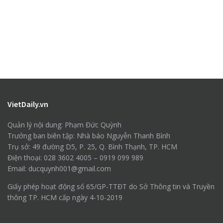
VietDaily.vn
Quản lý nội dung: Phạm Đức Quỳnh
Trưởng ban biên tập: Nhà báo Nguyễn Thanh Bình
Trụ sở: 49 đường D5, P. 25, Q. Bình Thạnh, TP. HCM
Điện thoại: 028 3602 4005 – 0919 099 989
Email: ducquynh001@gmail.com
Giấy phép hoạt động số 65/GP-TTĐT do Sở Thông tin và Truyền
thông TP. HCM cấp ngày 4-10-2019