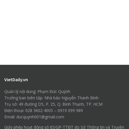
VietDaily.vn
Quản lý nội dung: Phạm Đức Quỳnh
Trưởng ban biên tập: Nhà báo Nguyễn Thanh Bình
Trụ sở: 49 đường D5, P. 25, Q. Bình Thạnh, TP. HCM
Điện thoại: 028 3602 4005 – 0919 099 989
Email: ducquynh001@gmail.com
Giấy phép hoạt động số 65/GP-TTĐT do Sở Thông tin và Truyền