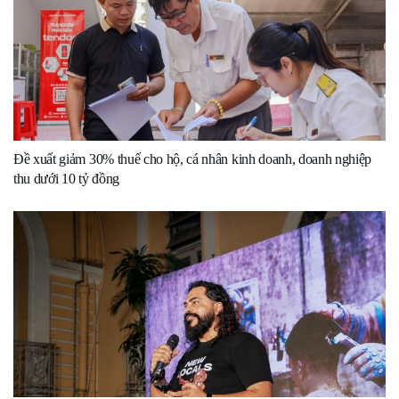
Đề xuất giảm 30% thuế cho hộ, cá nhân kinh doanh, doanh nghiệp
thu dưới 10 tỷ đồng