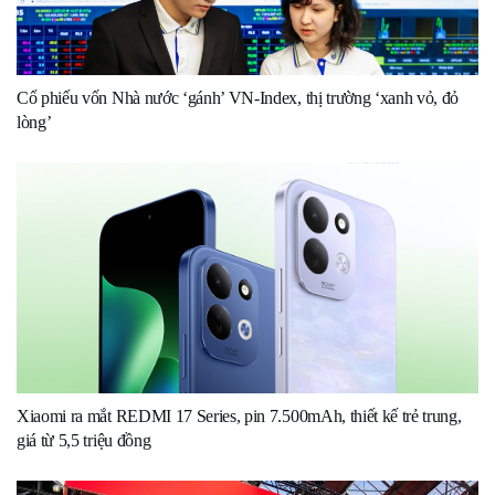
Cổ phiếu vốn Nhà nước ‘gánh’ VN-Index, thị trường ‘xanh vỏ, đỏ
lòng’
Xiaomi ra mắt REDMI 17 Series, pin 7.500mAh, thiết kế trẻ trung,
giá từ 5,5 triệu đồng