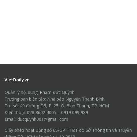
VietDaily.vn
Quản lý nội dung: Phạm Đức Quỳnh
Trưởng ban biên tập: Nhà báo Nguyễn Thanh Bình
Trụ sở: 49 đường D5, P. 25, Q. Bình Thạnh, TP. HCM
Điện thoại: 028 3602 4005 – 0919 099 989
Email: ducquynh001@gmail.com
Giấy phép hoạt động số 65/GP-TTĐT do Sở Thông tin và Truyền
thông TP. HCM cấp ngày 4-10-2019