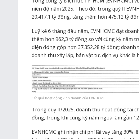
Tổng công ty Điện lực TP. HCM (EVNHCMC) vừa
niên độ năm 2025. Theo đó, trong quý II EV
20.417,1 tỷ đồng, tăng thêm hơn 475,12 tỷ đồ
Luỹ kế 6 tháng đầu năm, EVNHCMC đạt doanh 
thêm hơn 962,3 tỷ đồng so với cùng kỳ năm tr
điện đóng góp hơn 37.352,28 tỷ đồng; doanh t
doanh thu xây lắp, bán vật tư, dịch vụ khác là 
Kết quả hoạt động kinh doanh của EVNHCMC.
Trong quý II/2025, doanh thu hoạt động tài 
đồng, trong khi cùng kỳ năm ngoái âm gần 12
EVNHCMC ghi nhận chi phí lãi vay tăng 30% lên