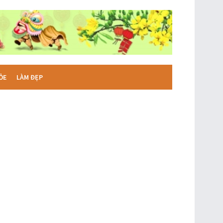
ỎE
LÀM ĐẸP