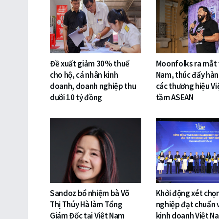
Đề xuất giảm 30% thuế
Moonfolks ra mắt t
cho hộ, cá nhân kinh
Nam, thúc đẩy hàn
doanh, doanh nghiệp thu
các thương hiệu Vi
dưới 10 tỷ đồng
tầm ASEAN
Sandoz bổ nhiệm bà Võ
Khởi động xét chọ
Thị Thúy Hà làm Tổng
nghiệp đạt chuẩn 
Giám Đốc tại Việt Nam
kinh doanh Việt N