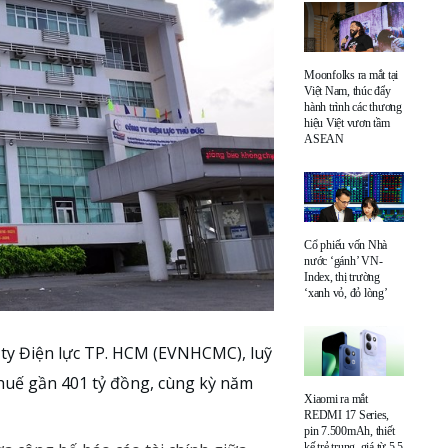
Moonfolks ra mắt tại
Việt Nam, thúc đẩy
hành trình các thương
hiệu Việt vươn tầm
ASEAN
Cổ phiếu vốn Nhà
nước ‘gánh’ VN-
Index, thị trường
‘xanh vỏ, đỏ lòng’
 ty Điện lực TP. HCM (EVNHCMC), luỹ
thuế gần 401 tỷ đồng, cùng kỳ năm
Xiaomi ra mắt
REDMI 17 Series,
pin 7.500mAh, thiết
kế trẻ trung, giá từ 5,5