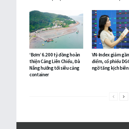
‘Bơm’ 6.200 tỷ đồng hoàn
VN-Index giảm gần
thiện Cảng Liên Chiểu, Đà
điểm, cổ phiếu DG
Nẵng hướng tới siêu cảng
ngờ tăng kịch biên
container