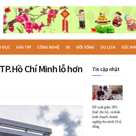
O DỤC
GIẢI TRÍ
CÔNG NGHỆ
XE
ĐỜI SỐNG
DU LỊCH
SỨC KH
 TP.Hồ Chí Minh lỗ hơn
Tin cập nhật
Đề xuất giảm 30%
thuế cho hộ, cá nhân
kinh doanh, doanh
nghiệp thu dưới 10 tỷ
đồng