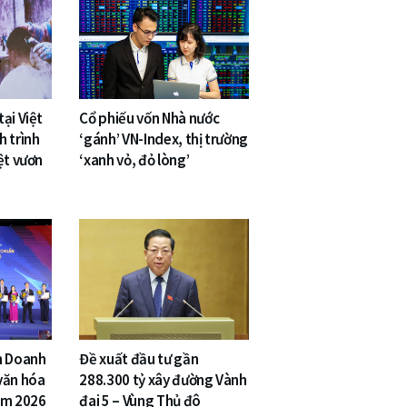
ại Việt
Cổ phiếu vốn Nhà nước
h trình
‘gánh’ VN-Index, thị trường
ệt vươn
‘xanh vỏ, đỏ lòng’
n Doanh
Đề xuất đầu tư gần
văn hóa
288.300 tỷ xây đường Vành
am 2026
đai 5 – Vùng Thủ đô