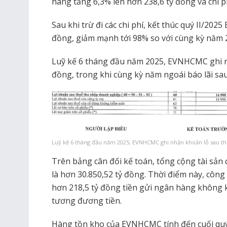
hàng tăng 6,3% lên hơn 238,6 tỷ đồng và chi p
Sau khi trừ đi các chi phí, kết thúc quý II/20
đồng, giảm mạnh tới 98% so với cùng kỳ năm 2
Luỹ kế 6 tháng đầu năm 2025, EVNHCMC ghi n
đồng, trong khi cùng kỳ năm ngoái báo lãi sa
Luỹ kế 6 tháng đầu năm 2025, EVNHCMC ghi nhận khoản lỗ sau th
Trên bảng cân đối kế toán, tổng cộng tài sả
là hơn 30.850,52 tỷ đồng. Thời điểm này, công 
hơn 218,5 tỷ đồng tiền gửi ngân hàng không k
tương đương tiền.
Hàng tồn kho của EVNHCMC tính đến cuối quý 