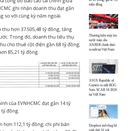
 công bố báo cáo tài chính giữa
triệu đồng
NHCMC ghi nhận doanh thu đạt gần
ng so với cùng kỳ năm ngoái.
thu hơn 37.505,48 tỷ đồng, tăng
Thương hiệu máy lọc
ước. Trong đó, doanh thu tiêu thụ
nước toàn cầu
hu cho thuê cột điện gần 68 tỷ đồng;
ANJIER chính thức
ra mắt tại Việt Nam
hơn 85,21 tỷ đồng.
ASUS Republic of
Gamers ra mắt ROG
Strix SCAR 18 2026
tại Việt Nam
chính của EVNHCMC đạt gần 14 tỷ
 tỷ đồng.
 hơn 112,1 tỷ đồng; chi phí bán
Dropbox mở rộng hệ
sinh thái AI với