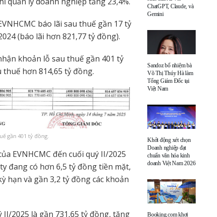
hí quản lý doanh nghiệp tăng 23,4%.
ChatGPT, Claude, và
Gemini
25 EVNHCMC báo lãi sau thuế gần 17 tỷ
024 (báo lãi hơn 821,77 tỷ đồng).
hận khoản lỗ sau thuế gần 401 tỷ
Sandoz bổ nhiệm bà
u thuế hơn 814,65 tỷ đồng.
Võ Thị Thúy Hà làm
Tổng Giám Đốc tại
Việt Nam
uế gần 401 tỷ đồng.
Khởi động xét chọn
Doanh nghiệp đạt
n của EVNHCMC đến cuối quý II/2025
chuẩn văn hóa kinh
doanh Việt Nam 2026
ty đang có hơn 6,5 tỷ đồng tiền mặt,
ỳ hạn và gần 3,2 tỷ đồng các khoản
II/2025 là gần 731,65 tỷ đồng, tăng
Booking.com khơi