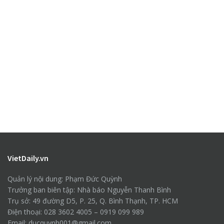
VietDaily.vn
Quản lý nội dung: Phạm Đức Quỳnh
Trưởng ban biên tập: Nhà báo Nguyễn Thanh Bình
Trụ sở: 49 đường D5, P. 25, Q. Bình Thạnh, TP. HCM
Điện thoại: 028 3602 4005 – 0919 099 989
Email: ducquynh001@gmail.com