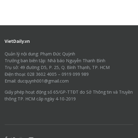
VietDaily.vn
Quản lý nội dung: Phạm Đức Quỳnh
Trưởng ban biên tập: Nhà báo Nguyễn Thanh Bình
Trụ sở: 49 đường D5, P. 25, Q. Bình Thạnh, TP. HCM
Điện thoại: 028 3602 4005 – 0919 099 989
Email: ducquynh001@gmail.com
Giấy phép hoạt động số 65/GP-TTĐT do Sở Thông tin và Truyền
thông TP. HCM cấp ngày 4-10-2019