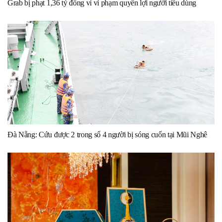
Grab bị phạt 1,36 tỷ đồng vì vi phạm quyền lợi người tiêu dùng
Đà Nẵng: Cứu được 2 trong số 4 người bị sóng cuốn tại Mũi Nghê