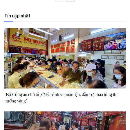
Tin cập nhật
‘Bộ Công an chủ trì xử lý hành vi buôn lậu, đầu cơ, thao túng thị
trường vàng’