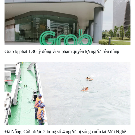
Grab bị phạt 1,36 tỷ đồng vì vi phạm quyền lợi người tiêu dùng
Đà Nẵng: Cứu được 2 trong số 4 người bị sóng cuốn tại Mũi Nghê