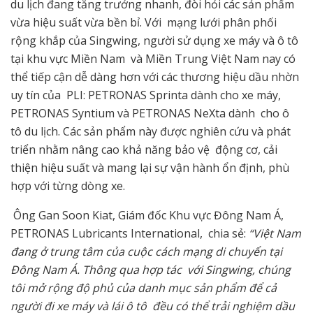
du lịch đang tăng trưởng nhanh, đòi hỏi các sản phẩm
vừa hiệu suất vừa bền bỉ. Với mạng lưới phân phối
rộng khắp của Singwing, người sử dụng xe máy và ô tô
tại khu vực Miền Nam và Miền Trung Việt Nam nay có
thể tiếp cận dễ dàng hơn với các thương hiệu dầu nhờn
uy tín của PLI: PETRONAS Sprinta dành cho xe máy,
PETRONAS Syntium và PETRONAS NeXta dành cho ô
tô du lịch. Các sản phẩm này được nghiên cứu và phát
triển nhằm nâng cao khả năng bảo vệ động cơ, cải
thiện hiệu suất và mang lại sự vận hành ổn định, phù
hợp với từng dòng xe.
Ông Gan Soon Kiat, Giám đốc Khu vực Đông Nam Á,
PETRONAS Lubricants International, chia sẻ:
“Việt Nam
đang ở trung tâm của cuộc cách mạng di chuyển tại
Đông Nam Á. Thông qua hợp tác với Singwing, chúng
tôi mở rộng độ phủ của danh mục sản phẩm để cả
người đi xe máy và lái ô tô đều có thể trải nghiệm dầu