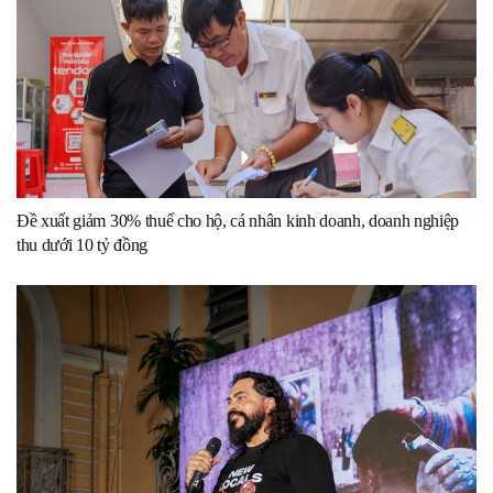
Đề xuất giảm 30% thuế cho hộ, cá nhân kinh doanh, doanh nghiệp
thu dưới 10 tỷ đồng