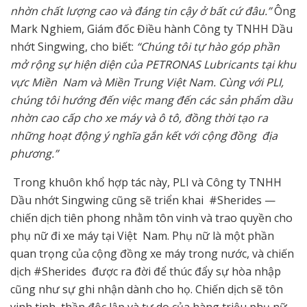
nhờn chất lượng cao và đáng tin cậy ở bất cứ đâu.”
Ông
Mark Nghiem, Giám đốc Điều hành Công ty TNHH Dầu
nhớt Singwing, cho biết:
“Chúng tôi tự hào góp phần
mở rộng sự hiện diện của PETRONAS Lubricants tại khu
vực Miền Nam và Miền Trung Việt Nam. Cùng với PLI,
chúng tôi hướng đến việc mang đến các sản phẩm dầu
nhờn cao cấp cho xe máy và ô tô, đồng thời tạo ra
những hoạt động ý nghĩa gắn kết với cộng đồng địa
phương.”
Trong khuôn khổ hợp tác này, PLI và Công ty TNHH
Dầu nhớt Singwing cũng sẽ triển khai #Sherides —
chiến dịch tiên phong nhằm tôn vinh và trao quyền cho
phụ nữ đi xe máy tại Việt Nam. Phụ nữ là một phần
quan trọng của cộng đồng xe máy trong nước, và chiến
dịch #Sherides được ra đời để thúc đẩy sự hòa nhập
cũng như sự ghi nhận dành cho họ. Chiến dịch sẽ tôn
vinh tinh thần độc lập và tự do của hàng triệu phụ nữ