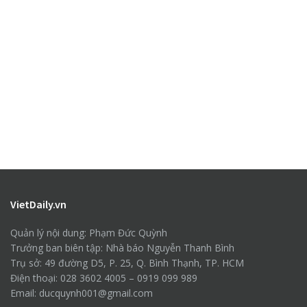
VietDaily.vn
Quản lý nội dung: Phạm Đức Quỳnh
Trưởng ban biên tập: Nhà báo Nguyễn Thanh Bình
Trụ sở: 49 đường D5, P. 25, Q. Bình Thạnh, TP. HCM
Điện thoại: 028 3602 4005 – 0919 099 989
Email: ducquynh001@gmail.com