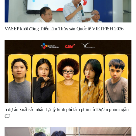
VASEP khởi động Triển lãm Thủy sản Quốc tế VIETFISH 2026
5 dự án xuất sắc nhận 1,5 tỷ kinh phí làm phim từ Dự án phim ngắn
CJ