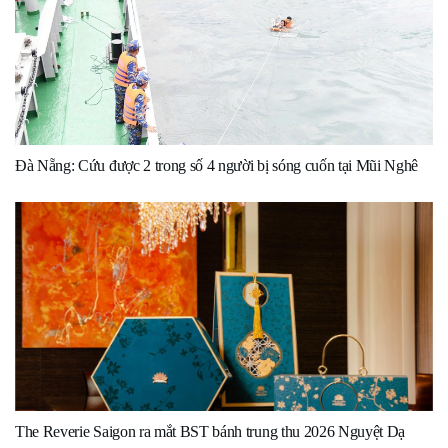
Đà Nẵng: Cứu được 2 trong số 4 người bị sóng cuốn tại Mũi Nghê
The Reverie Saigon ra mắt BST bánh trung thu 2026 Nguyệt Dạ