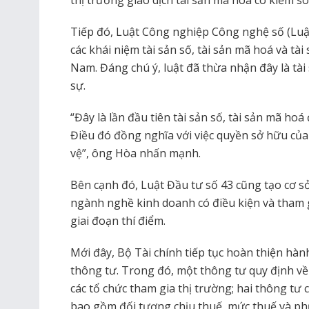
thị trường giao dịch tài sản mã hóa có kiểm so
Tiếp đó, Luật Công nghiệp Công nghệ số (Luậ
các khái niệm tài sản số, tài sản mã hoá và tà
Nam. Đáng chú ý, luật đã thừa nhận đây là tài
sự.
“Đây là lần đầu tiên tài sản số, tài sản mã hoá
Điều đó đồng nghĩa với việc quyền sở hữu của
vệ”, ông Hòa nhấn mạnh.
Bên cạnh đó, Luật Đầu tư số 43 cũng tạo cơ s
ngành nghề kinh doanh có điều kiện và tham g
giai đoạn thí điểm.
Mới đây, Bộ Tài chính tiếp tục hoàn thiện hàn
thông tư. Trong đó, một thông tư quy định về 
các tổ chức tham gia thị trường; hai thông tư 
bao gồm đối tượng chịu thuế, mức thuế và phư