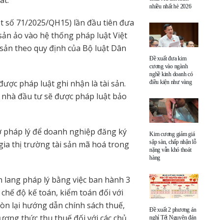
át.
nhiều nhất hè 2026
t số 71/2025/QH15) lần đầu tiên đưa
i sản ảo vào hệ thống pháp luật Việt
 sản theo quy định của Bộ luật Dân
Đề xuất đưa kim
cương vào ngành
nghề kinh doanh có
 được pháp luật ghi nhận là tài sản.
điều kiện như vàng
 nhà đầu tư sẽ được pháp luật bảo
ở pháp lý để doanh nghiệp đăng ký
Kim cương giảm giá
sập sàn, chấp nhận lỗ
ia thị trường tài sản mã hoá trong
nặng vẫn khó thoát
hàng
h lang pháp lý bằng việc ban hành 3
chế độ kế toán, kiểm toán đối với
còn lại hướng dẫn chính sách thuế,
Đề xuất 2 phương án
ơng thức thu thuế đối với các chủ
nghỉ Tết Nguyên đán