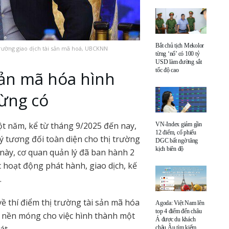
Bắt chủ tịch Mekolor
rường giao dịch tài sản mã hoá, UBCKNN
từng ‘nổ’ có 100 tỷ
USD làm đường sắt
tốc độ cao
sản mã hóa hình
từng có
t năm, kể từ tháng 9/2025 đến nay,
VN-Index giảm gần
12 điểm, cổ phiếu
 tương đối toàn diện cho thị trường
DGC bất ngờ tăng
kịch biên độ
này, cơ quan quản lý đã ban hành 2
ác hoạt động phát hành, giao dịch, kế
.
ề thí điểm thị trường tài sản mã hóa
Agoda: Việt Nam lên
top 4 điểm đến châu
ặt nền móng cho việc hình thành một
Á được du khách
châu Âu tìm kiếm