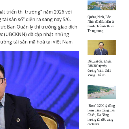
t triển thị trường” năm 2026 với
Quảng Ninh, Bắc
 tài sản số” diễn ra sáng nay 5/6,
Ninh đủ điều kiện là
c Ban Quản lý thị trường giao dịch
thành phố trực thuộc
Trung ương
ớc (UBCKNN) đã cập nhật những
rường tài sản mã hoá tại Việt Nam.
Đề xuất đầu tư gần
288.300 tỷ xây
đường Vành đai 5 –
Vùng Thủ đô
‘Bơm’ 6.200 tỷ đồng
hoàn thiện Cảng Liên
Chiểu, Đà Nẵng
hướng tới siêu cảng
container