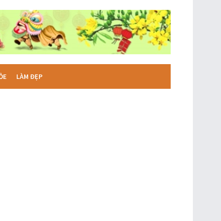
ỎE
LÀM ĐẸP