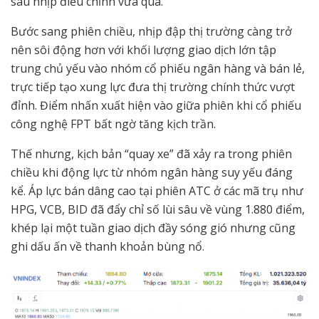
sau nhịp điều chỉnh vừa qua.
Bước sang phiên chiều, nhịp đập thị trường càng trở
nên sôi động hơn với khối lượng giao dịch lớn tập
trung chủ yếu vào nhóm cổ phiếu ngân hàng và bán lẻ,
trực tiếp tạo xung lực đưa thị trường chính thức vượt
đỉnh. Điểm nhấn xuất hiện vào giữa phiên khi cổ phiếu
công nghệ FPT bất ngờ tăng kịch trần.
Thế nhưng, kịch bản “quay xe” đã xảy ra trong phiên
chiều khi động lực từ nhóm ngân hàng suy yếu đáng
kể. Áp lực bán dâng cao tại phiên ATC ở các mã trụ như
HPG, VCB, BID đã đẩy chỉ số lùi sâu về vùng 1.880 điểm,
khép lại một tuần giao dịch đầy sóng gió nhưng cũng
ghi dấu ấn về thanh khoản bùng nổ.