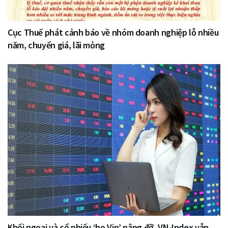
Cục Thuế phát cảnh báo về nhóm doanh nghiệp lỗ nhiều
năm, chuyển giá, lãi mỏng
Khối ngoại và cổ phiếu ‘họ Vin’ nâng đỡ, VN-Index vẫn