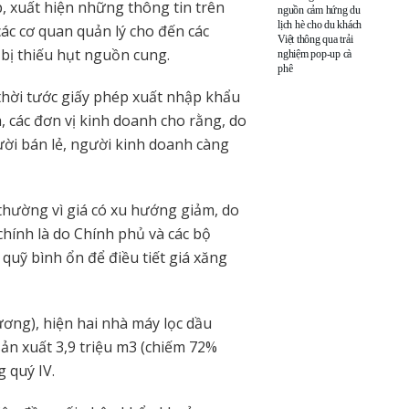
 xuất hiện những thông tin trên
nguồn cảm hứng du
lịch hè cho du khách
ác cơ quan quản lý cho đến các
Việt thông qua trải
bị thiếu hụt nguồn cung.
nghiệm pop-up cà
phê
thời tước giấy phép xuất nhập khẩu
 các đơn vị kinh doanh cho rằng, do
ời bán lẻ, người kinh doanh càng
 thường vì giá có xu hướng giảm, do
hính là do Chính phủ và các bộ
quỹ bình ổn để điều tiết giá xăng
ng), hiện hai nhà máy lọc dầu
ản xuất 3,9 triệu m3 (chiếm 72%
g quý IV.