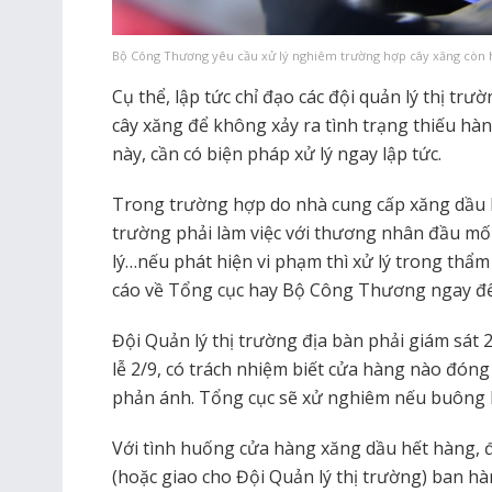
Bộ Công Thương yêu cầu xử lý nghiêm trường hợp cây xăng còn 
Cụ thể, lập tức chỉ đạo các đội quản lý thị trườ
cây xăng để không xảy ra tình trạng thiếu hàn
này, cần có biện pháp xử lý ngay lập tức.
Trong trường hợp do nhà cung cấp xăng dầu k
trường phải làm việc với thương nhân đầu mố
lý…nếu phát hiện vi phạm thì xử lý trong thẩ
cáo về Tổng cục hay Bộ Công Thương ngay để 
Đội Quản lý thị trường địa bàn phải giám sát 
lễ 2/9, có trách nhiệm biết cửa hàng nào đóng
phản ánh. Tổng cục sẽ xử nghiêm nếu buông l
Với tình huống cửa hàng xăng dầu hết hàng, đ
(hoặc giao cho Đội Quản lý thị trường) ban h