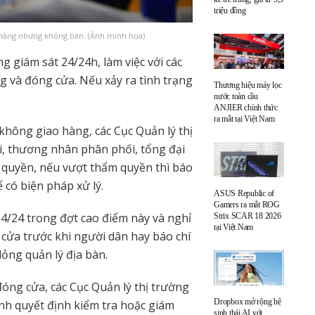
triệu đồng
hàng nhưng không bán. (Ảnh minh họa)
ng giám sát 24/24h, làm việc với các
g và đóng cửa. Nếu xảy ra tình trạng
Thương hiệu máy lọc
nước toàn cầu
ANJIER chính thức
ra mắt tại Việt Nam
hông giao hàng, các Cục Quản lý thị
i, thương nhân phân phối, tổng đại
m quyền, nếu vượt thẩm quyền thì báo
có biện pháp xử lý.
ASUS Republic of
Gamers ra mắt ROG
24/24 trong đợt cao điểm này và nghỉ
Strix SCAR 18 2026
tại Việt Nam
 cửa trước khi người dân hay báo chí
ỏng quản lý địa bàn.
óng cửa, các Cục Quản lý thị trường
Dropbox mở rộng hệ
ành quyết định kiểm tra hoặc giám
sinh thái AI với