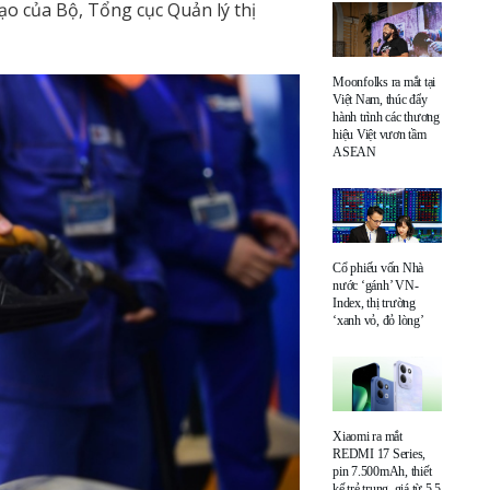
ạo của Bộ, Tổng cục Quản lý thị
Moonfolks ra mắt tại
Việt Nam, thúc đẩy
hành trình các thương
hiệu Việt vươn tầm
ASEAN
Cổ phiếu vốn Nhà
nước ‘gánh’ VN-
Index, thị trường
‘xanh vỏ, đỏ lòng’
Xiaomi ra mắt
REDMI 17 Series,
pin 7.500mAh, thiết
kế trẻ trung, giá từ 5,5