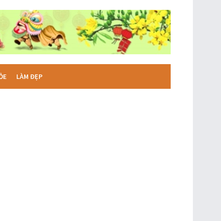
ỎE
LÀM ĐẸP