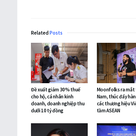
Related
Posts
Đề xuất giảm 30% thuế
Moonfolks ra mắt t
cho hộ, cá nhân kinh
Nam, thúc đẩy hàn
doanh, doanh nghiệp thu
các thương hiệu Vi
dưới 10 tỷ đồng
tầm ASEAN