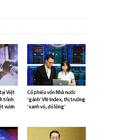
ại Việt
Cổ phiếu vốn Nhà nước
h trình
‘gánh’ VN-Index, thị trường
ệt vươn
‘xanh vỏ, đỏ lòng’