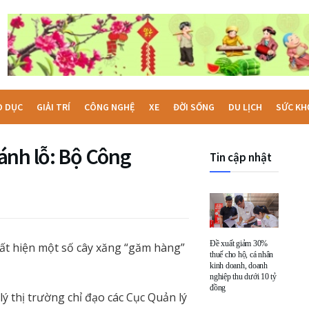
O DỤC
GIẢI TRÍ
CÔNG NGHỆ
XE
ĐỜI SỐNG
DU LỊCH
SỨC KH
ánh lỗ: Bộ Công
Tin cập nhật
Đề xuất giảm 30%
uất hiện một số cây xăng “găm hàng”
thuế cho hộ, cá nhân
kinh doanh, doanh
nghiệp thu dưới 10 tỷ
đồng
 thị trường chỉ đạo các Cục Quản lý