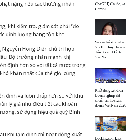
 phạt nặng nếu các thương nhân
ChatGPT, Claude, và
Gemini
, khi kiểm tra, giám sát phải “đo
ác định lượng hàng tồn kho.
Sandoz bổ nhiệm bà
Võ Thị Thúy Hà làm
 Nguyễn Hồng Diên chủ trì họp
Tổng Giám Đốc tại
 dầu. Bộ trưởng nhấn mạnh, thị
Việt Nam
n định hơn so với tất cả nước trong
c khó khăn nhất của thế giới cũng
Khởi động xét chọn
n định và luôn thấp hơn so với khu
Doanh nghiệp đạt
chuẩn văn hóa kinh
uản lý giá như điều tiết các khoản
doanh Việt Nam 2026
trường, sử dụng hiệu quả quỹ Bình
sau khi tạm đình chỉ hoạt động xuất
Booking.com khơi