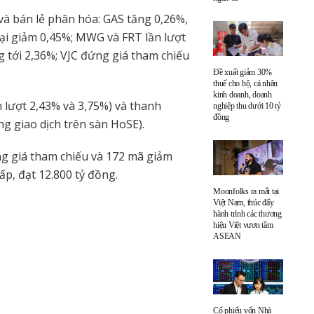
à bán lẻ phân hóa: GAS tăng 0,26%,
i giảm 0,45%; MWG và FRT lần lượt
g tới 2,36%; VJC đứng giá tham chiếu
Đề xuất giảm 30%
thuế cho hộ, cá nhân
kinh doanh, doanh
 lượt 2,43% và 3,75%) và thanh
nghiệp thu dưới 10 tỷ
đồng
ng giao dịch trên sàn HoSE).
g giá tham chiếu và 172 mã giảm
p, đạt 12.800 tỷ đồng.
Moonfolks ra mắt tại
Việt Nam, thúc đẩy
hành trình các thương
hiệu Việt vươn tầm
ASEAN
Cổ phiếu vốn Nhà