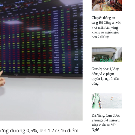
Chuyển thông tin
sang Bộ Công an với
7 cá nhân bán vàng
không rõ nguồn gốc
hơn 2.000 tỷ
Grab bị phạt 1,36 tỷ
đồng vì vi phạm
quyền lợi người tiêu
dùng
Đà Nẵng: Cứu được
2 trong số 4 người bị
sóng cuốn tại Mũi
ương đương 0,5%, lên 1.277,16 điểm.
Nghê