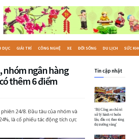
O DỤC
GIẢI TRÍ
CÔNG NGHỆ
XE
ĐỜI SỐNG
DU LỊCH
SỨC KH
M, nhóm ngân hàng
Tin cập nhật
 có thêm 6 điểm
‘Bộ Công an chủ trì
 phiên 24/8. Đầu tàu của nhóm và
xử lý hành vi buôn
4%, là cổ phiếu tác động tích cực
lậu, đầu cơ, thao túng
thị trường vàng’