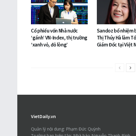
Cổ phiếu vốn Nhà nước
Sandoz bổ nhiệm 
‘gánh’ VN-Index, thị trường
Thị Thúy Hà làm T
‘xanh vỏ, đỏ lòng’
Giám Đốc tại Việt
VietDaily.vn
Quản lý nội dung: Phạm Đức Quỳnh
Trưởng ban biên tập: Nhà báo Nguyễn Thanh Bình