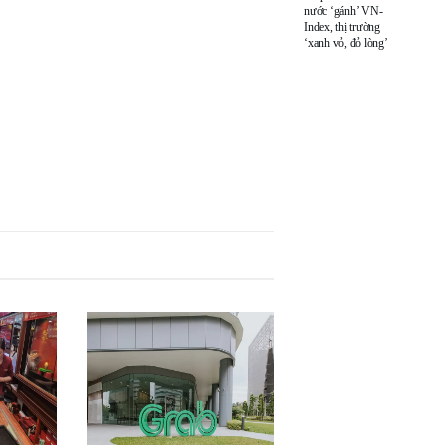
nước ‘gánh’ VN-
Index, thị trường
‘xanh vỏ, đỏ lòng’