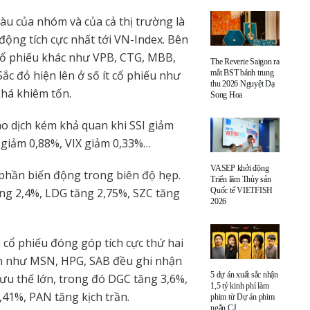
àu của nhóm và của cả thị trường là
động tích cực nhất tới VN-Index. Bên
 cổ phiếu khác như VPB, CTG, MBB,
The Reverie Saigon ra
mắt BST bánh trung
c đỏ hiện lên ở số ít cổ phiếu như
thu 2026 Nguyệt Dạ
há khiêm tốn.
Song Hoa
o dịch kém khả quan khi SSI giảm
 giảm 0,88%, VIX giảm 0,33%…
VASEP khởi động
phần biến động trong biên độ hẹp.
Triển lãm Thủy sản
Quốc tế VIETFISH
ng 2,4%, LDG tăng 2,75%, SZC tăng
2026
cổ phiếu đóng góp tích cực thứ hai
ớn như MSN, HPG, SAB đều ghi nhận
5 dự án xuất sắc nhận
ưu thế lớn, trong đó DGC tăng 3,6%,
1,5 tỷ kinh phí làm
41%, PAN tăng kịch trần.
phim từ Dự án phim
ngắn CJ