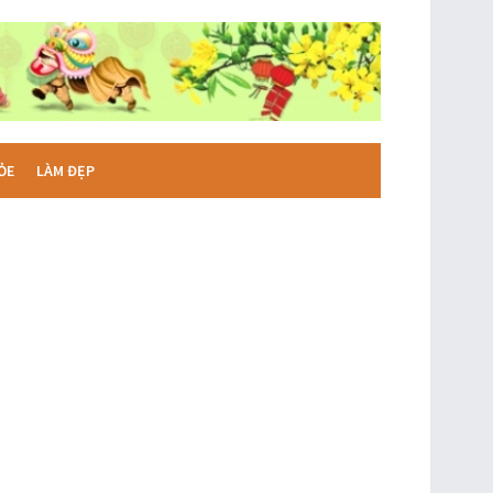
ỎE
LÀM ĐẸP