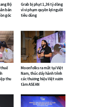
sang Bộ
Grab bị phạt 1,36 tỷ đồng
hân bán
vì vi phạm quyền lợi người
uồn gốc
tiêu dùng
 thuế
Moonfolks ra mắt tại Việt
nh
Nam, thúc đẩy hành trình
iệp thu
các thương hiệu Việt vươn
tầm ASEAN