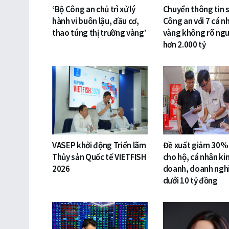
‘Bộ Công an chủ trì xử lý
Chuyển thông tin 
hành vi buôn lậu, đầu cơ,
Công an với 7 cá n
thao túng thị trường vàng’
vàng không rõ ng
hơn 2.000 tỷ
VASEP khởi động Triển lãm
Đề xuất giảm 30%
Thủy sản Quốc tế VIETFISH
cho hộ, cá nhân ki
2026
doanh, doanh ngh
dưới 10 tỷ đồng