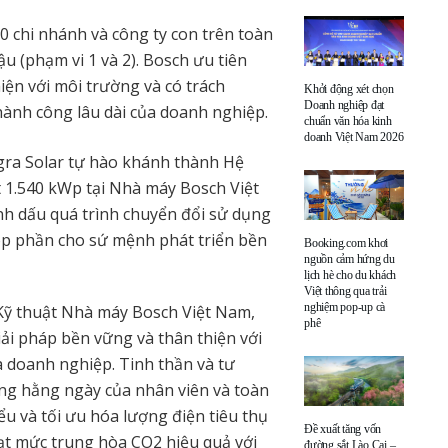
 chi nhánh và công ty con trên toàn
u (phạm vi 1 và 2). Bosch ưu tiên
iện với môi trường và có trách
Khởi động xét chọn
Doanh nghiệp đạt
thành công lâu dài của doanh nghiệp.
chuẩn văn hóa kinh
doanh Việt Nam 2026
ra Solar tự hào khánh thành Hệ
 1.540 kWp tại Nhà máy Bosch Việt
nh dấu quá trình chuyển đổi sử dụng
óp phần cho sứ mệnh phát triển bền
Booking.com khơi
nguồn cảm hứng du
lịch hè cho du khách
Việt thông qua trải
nghiệm pop-up cà
Kỹ thuật Nhà máy Bosch Việt Nam,
phê
giải pháp bền vững và thân thiện với
 doanh nghiệp. Tinh thần và tư
g hằng ngày của nhân viên và toàn
iểu và tối ưu hóa lượng điện tiêu thụ
Đề xuất tăng vốn
đạt mức trung hòa CO2 hiệu quả với
đường sắt Lào Cai –