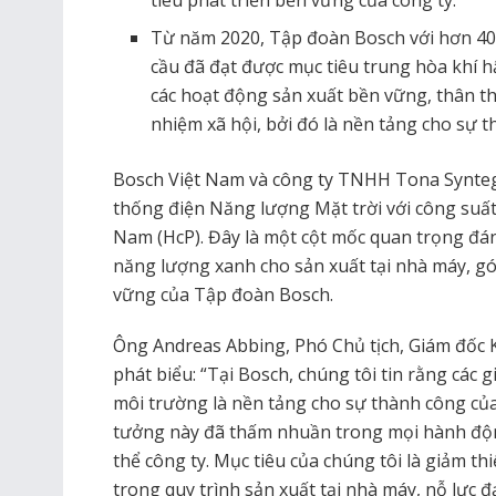
tiêu phát triển bền vững của công ty.
Từ năm 2020, Tập đoàn Bosch với hơn 400
cầu đã đạt được mục tiêu trung hòa khí hậ
các hoạt động sản xuất bền vững, thân th
nhiệm xã hội, bởi đó là nền tảng cho sự 
Bosch Việt Nam và công ty TNHH Tona Synteg
thống điện Năng lượng Mặt trời với công suất
Nam (HcP). Đây là một cột mốc quan trọng đá
năng lượng xanh cho sản xuất tại nhà máy, g
vững của Tập đoàn Bosch.
Ông Andreas Abbing, Phó Chủ tịch, Giám đốc 
phát biểu: “Tại Bosch, chúng tôi tin rằng các 
môi trường là nền tảng cho sự thành công của
tưởng này đã thấm nhuần trong mọi hành độn
thể công ty. Mục tiêu của chúng tôi là giảm th
trong quy trình sản xuất tại nhà máy, nỗ lực 