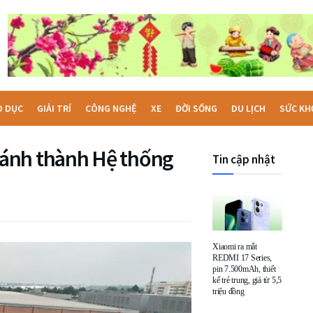
O DỤC
GIẢI TRÍ
CÔNG NGHỆ
XE
ĐỜI SỐNG
DU LỊCH
SỨC KH
ánh thành Hệ thống
Tin cập nhật
Xiaomi ra mắt
REDMI 17 Series,
pin 7.500mAh, thiết
kế trẻ trung, giá từ 5,5
triệu đồng