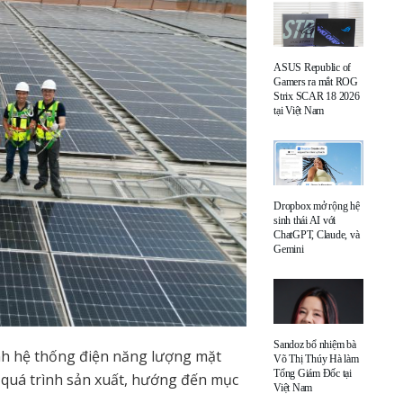
ASUS Republic of
Gamers ra mắt ROG
Strix SCAR 18 2026
tại Việt Nam
Dropbox mở rộng hệ
sinh thái AI với
ChatGPT, Claude, và
Gemini
Sandoz bổ nhiệm bà
h hệ thống điện năng lượng mặt
Võ Thị Thúy Hà làm
Tổng Giám Đốc tại
 quá trình sản xuất, hướng đến mục
Việt Nam