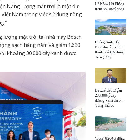
Hà Nội – Hải Phòng
iện Năng lượng mặt trời là một dự
thêm 86.108 tỷ đồng
h Việt Nam trong việc sử dụng năng
g.”
g lượng mặt trời tại nhà máy Bosch
Quảng Ninh, Bắc
ượng sạch hàng năm và giảm 1.630
Ninh đủ điều kiện là
với khoảng 30.000 cây xanh được
thành phố trực thuộc
Trung ương
Đề xuất đầu tư gần
288.300 tỷ xây
đường Vành đai 5 –
Vùng Thủ đô
‘Bơm’ 6.200 tỷ đồng