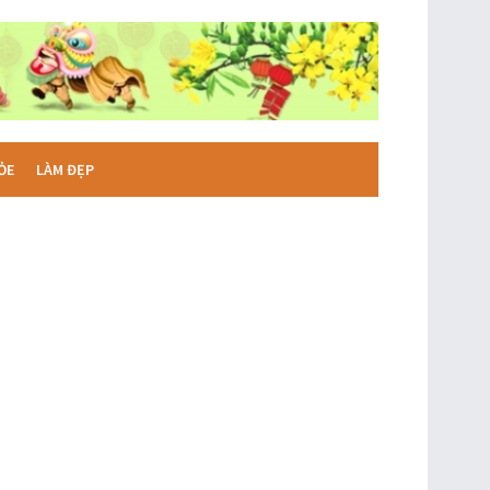
ỎE
LÀM ĐẸP