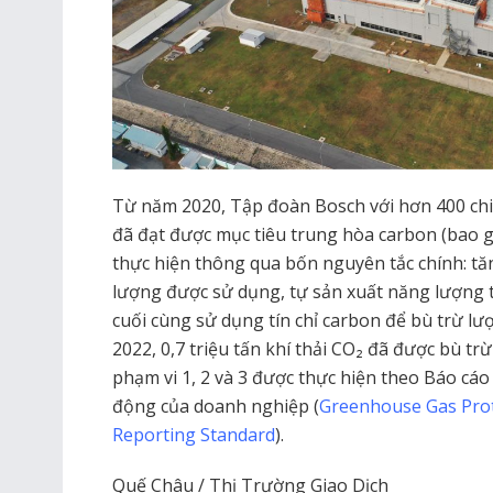
Từ năm 2020, Tập đoàn Bosch với hơn 400 chi
đã đạt được mục tiêu trung hòa carbon (bao g
thực hiện thông qua bốn nguyên tắc chính: tă
lượng được sử dụng, tự sản xuất năng lượng tá
cuối cùng sử dụng tín chỉ carbon để bù trừ lư
2022, 0,7 triệu tấn khí thải CO₂ đã được bù trừ
phạm vi 1, 2 và 3 được thực hiện theo Báo cáo 
động của doanh nghiệp (
Greenhouse Gas Prot
Reporting Standard
).
Quế Châu / Thị Trường Giao Dịch