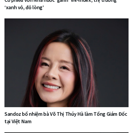
‘xanh vỏ, đỏ lòng’
Sandoz bổ nhiệm bà Võ Thị Thúy Hà làm Tổng Giám Đốc
tại Việt Nam