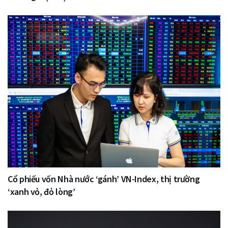
Cổ phiếu vốn Nhà nước ‘gánh’ VN-Index, thị trường
‘xanh vỏ, đỏ lòng’