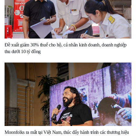
Đề xuất giảm 30% thuế cho hộ, cá nhân kinh doanh, doanh nghiệp
thu dưới 10 tỷ đồng
Moonfolks ra mắt tại Việt Nam, thúc đẩy hành trình các thương hiệu