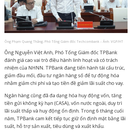
Ông Phạm Quang Thắng, Phó Tổng Giám đốc Techcombank – Ảnh: VGP/HT
Ông Nguyễn Việt Anh, Phó Tổng Giám đốc TPBank
đánh giá cao vai trò điều hành linh hoạt và có trách
nhiệm của NHNN. TPBank đang tiến hành tái cấu trúc,
giảm đầu mối, đầu tư ngân hàng số để tự động hóa
nhằm giảm chi phí và tạo tiền đề giảm lãi suất cho vay.
Ngân hàng cũng đã đa dạng hóa huy động vốn, tăng
tiền gửi không kỳ hạn (CASA), vốn nước ngoài, duy trì
lãi suất thấp và huy động ổn định. Trong 6 tháng cuối
năm, TPBank cam kết tiếp tục giữ ổn định mặt bằng lãi
suất, hỗ trợ sản xuất, tiêu dùng và xuất khẩu.