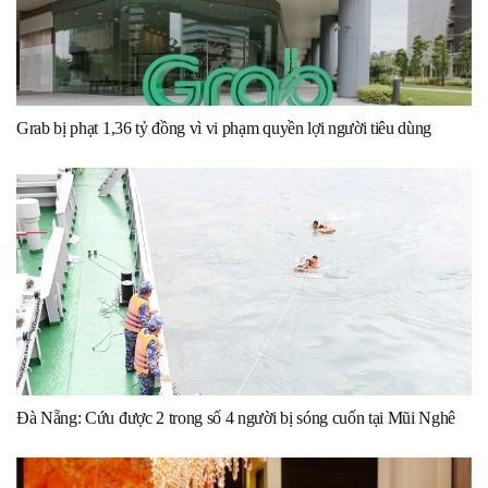
Grab bị phạt 1,36 tỷ đồng vì vi phạm quyền lợi người tiêu dùng
Đà Nẵng: Cứu được 2 trong số 4 người bị sóng cuốn tại Mũi Nghê