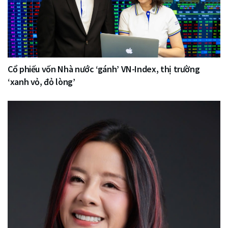
Cổ phiếu vốn Nhà nước ‘gánh’ VN-Index, thị trường
‘xanh vỏ, đỏ lòng’