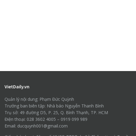
VietDaily.vn
Quản lý nội dung: Phạm Đức Quỳnh
Trưởng ban biên tập: Nhà báo Nguyễn Thanh Bình
Trụ sở: 49 đường D5, P. 25, Q. Bình Thạnh, TP. HCM
Điện thoại: 028 3602 4005 – 0919 099 989
Email: ducquynh001@gmail.com