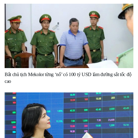
Bắt chủ tịch Mekolor từng ‘nổ’ có 100 tỷ USD làm đường sắt tốc độ
cao